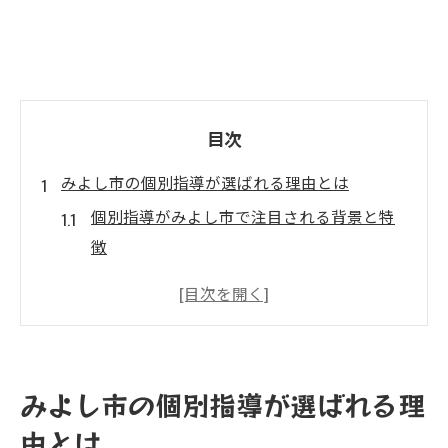
目次
みよし市の個別指導が選ばれる理由とは
個別指導がみよし市で注目される背景と特
徴
地域の教育投資と個別指導の関係を解説
保護者が求める個別指導の魅力とは何か
個別指導がもたらす学習成果と安心感
みよし市の教育環境に合う個別指導の選び
みよし市の個別指導が選ばれる理
方
由とは
子どもの学力アップを目指す保護者へ