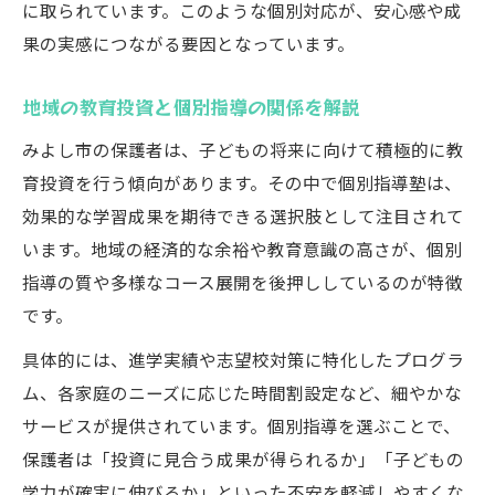
に取られています。このような個別対応が、安心感や成
個別指導選びで後悔しないための秘訣
果の実感につながる要因となっています。
保護者が安心できる個別指導の見分け方
口コミや評判が重要な個別指導の選び方
地域の教育投資と個別指導の関係を解説
個別指導選びで気を付けるべき落とし穴
みよし市の保護者は、子どもの将来に向けて積極的に教
安心して任せられる個別指導の条件
育投資を行う傾向があります。その中で個別指導塾は、
学習環境で差がつくみよし市の個別指導
効果的な学習成果を期待できる選択肢として注目されて
います。地域の経済的な余裕や教育意識の高さが、個別
みよし市の学習環境と個別指導の強み
指導の質や多様なコース展開を後押ししているのが特徴
個別指導が学習環境に与える効果を分析
です。
快適な学習環境で選ぶ個別指導のポイント
具体的には、進学実績や志望校対策に特化したプログラ
みよし市の教育施策が個別指導に与える影
ム、各家庭のニーズに応じた時間割設定など、細やかな
響
サービスが提供されています。個別指導を選ぶことで、
個別指導の環境整備が成績向上に直結する
保護者は「投資に見合う成果が得られるか」「子どもの
理由
学力が確実に伸びるか」といった不安を軽減しやすくな