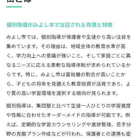
個別指導で実現する学力アップのポイント
保護者が知るべき個別指導の指導法とは
個別指導がみよし市で注目される背景と特徴
みよし市の個別指導が学力向上に貢献する
みよし市では、個別指導が保護者や生徒から高い注目を
理由
集めています。その理由は、地域全体の教育水準が高
子どもの成績が伸びる個別指導の活用術
く、学力向上への意識が強いこと、そして家庭ごとに異
保護者が安心できる個別指導の選定基準
なるニーズに応える柔軟な指導体制が求められているか
個別指導を検討する保護者が押さえるべき視点
らです。特に、みよし市は富裕層の割合が高いことか
個別指導選びで押さえたい安心のポイント
ら、子どもの将来を見据えた教育投資が活発であり、よ
り質の高い学習環境を選択する傾向が見られます。
保護者目線で考える個別指導の選択基準
失敗しない個別指導塾の見極め方とは
個別指導は、集団塾と比べて生徒一人ひとりの学習進度
や性格に合わせたオーダーメイドの指導が可能です。例
個別指導を選ぶ際のチェックリストを解説
えば、定期的な学習カウンセリングや進捗管理、苦手分
保護者が重視すべき個別指導の特徴
野の克服プラン作成などが行われ、保護者との連携も密
安心できる個別指導選びの秘訣を解説