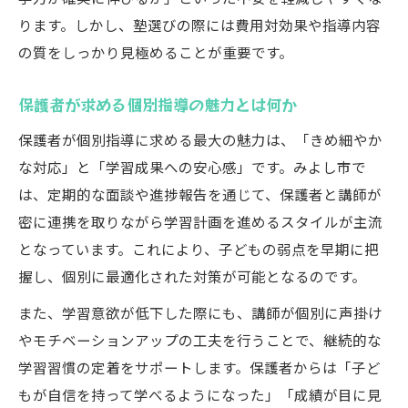
教育投資に積極的な家庭が重視する要素
ります。しかし、塾選びの際には費用対効果や指導内容
個別指導選びで家庭が重視する評価基準
の質をしっかり見極めることが重要です。
教育投資を無駄にしない個別指導の選択肢
家庭が個別指導に期待する結果と成果
保護者が求める個別指導の魅力とは何か
費用対効果を考えた個別指導の選び方
保護者が個別指導に求める最大の魅力は、「きめ細やか
教育熱心な家庭に合う個別指導の特徴
な対応」と「学習成果への安心感」です。みよし市で
は、定期的な面談や進捗報告を通じて、保護者と講師が
密に連携を取りながら学習計画を進めるスタイルが主流
となっています。これにより、子どもの弱点を早期に把
握し、個別に最適化された対策が可能となるのです。
また、学習意欲が低下した際にも、講師が個別に声掛け
やモチベーションアップの工夫を行うことで、継続的な
学習習慣の定着をサポートします。保護者からは「子ど
もが自信を持って学べるようになった」「成績が目に見