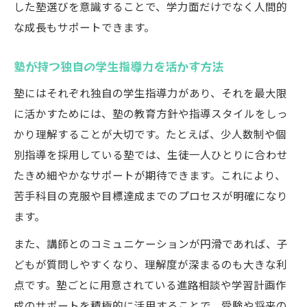
した塾選びを意識することで、学力面だけでなく人間的
塾が学習意欲を高めるための学生指導法
な成長もサポートできます。
塾のやる気を引き出す声かけと工夫を紹介
塾で自主性を伸ばす指導のポイント解説
塾が持つ独自の学生指導力を活かす方法
塾の学習意欲向上プログラムの特徴を分析
塾にはそれぞれ独自の学生指導力があり、それを最大限
塾の指導法でやる気スイッチを入れる方法
に活かすためには、塾の教育方針や指導スタイルをしっ
失敗しないための塾比較ポイント
かり理解することが大切です。たとえば、少人数制や個
別指導を採用している塾では、生徒一人ひとりに合わせ
塾選びで失敗しないための比較ポイント集
たきめ細やかなサポートが期待できます。これにより、
塾の学生指導力を見極めるチェック方法
苦手科目の克服や目標達成までのプロセスが明確になり
塾比較で重視すべきサポート体制の違い
ます。
塾のカリキュラムと進路対策を徹底比較
また、講師とのコミュニケーションが円滑であれば、子
塾の失敗しない選び方と評判の活用法
どもが質問しやすくなり、理解度が深まるのも大きな利
進路に直結する塾活用の工夫集
点です。塾ごとに用意されている進路相談や学習計画作
塾の活用で進路対策を強化する実践法
成のサポートを積極的に活用することで、受験や将来の