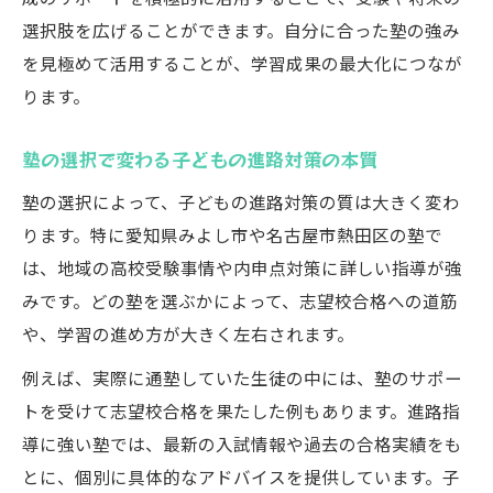
塾を活かした内申点アップのサポート術
選択肢を広げることができます。自分に合った塾の強み
塾の進路指導で後悔しない選択を実現
を見極めて活用することが、学習成果の最大化につなが
塾の個別相談や面談を進路対策に活かす
ります。
塾の指導を家庭学習に結びつける方法
塾の選択で変わる子どもの進路対策の本質
塾の選択によって、子どもの進路対策の質は大きく変わ
ります。特に愛知県みよし市や名古屋市熱田区の塾で
は、地域の高校受験事情や内申点対策に詳しい指導が強
みです。どの塾を選ぶかによって、志望校合格への道筋
や、学習の進め方が大きく左右されます。
例えば、実際に通塾していた生徒の中には、塾のサポー
トを受けて志望校合格を果たした例もあります。進路指
導に強い塾では、最新の入試情報や過去の合格実績をも
とに、個別に具体的なアドバイスを提供しています。子