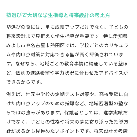
塾の高い指導力が成績向上に直結する理由
塾の個別指導で苦手克服へ導く指導ポイン
塾選びで大切な学生指導と将来設計の考え方
ト
塾選びの際には、単に成績アップだけでなく、子どもの
塾で伸ばせるやる気と自主学習力の育て方
将来設計まで見据えた学生指導が重要です。特に愛知県
塾の指導力と合格実績の関係を徹底分析
みよし市や名古屋市熱田区では、学校ごとのカリキュラ
塾の学習サポートが成績に与える効果とは
ムや内申点対策に対応できる塾が高く評価されていま
母親目線で見る塾の本質的な特徴
す。なぜなら、地域ごとの教育事情に精通している塾ほ
母親が重視したい塾の学生指導の特徴とは
ど、個別の進路希望や学力状況に合わせたアドバイスが
できるからです。
塾の本質を見抜く母親ならではの観点
塾のサポート体制が母親に安心感を与える
例えば、地元中学校の定期テスト対策や、高校受験に向
理由
けた内申点アップのための指導など、地域密着型の塾な
らではの強みがあります。保護者としては、進学実績だ
塾選びで母親が感じる不安と解消ポイント
けでなく、子どもの性格や将来の夢に寄り添った指導方
塾の学生指導で母親が評価する指導方法
針があるかも見極めたいポイントです。将来設計を考慮
学習意欲を引き出す指導法とは