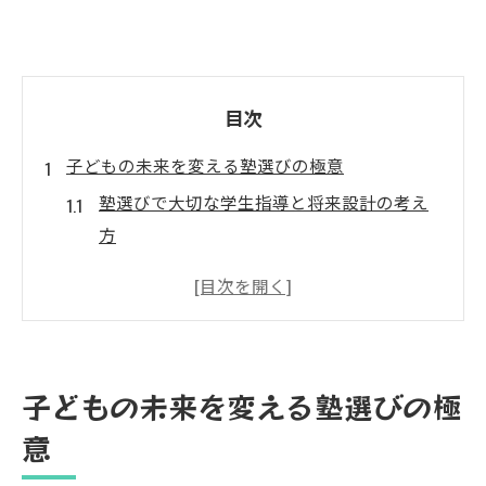
目次
子どもの未来を変える塾選びの極意
塾選びで大切な学生指導と将来設計の考え
方
塾が持つ独自の学生指導力を活かす方法
塾の選択で変わる子どもの進路対策の本質
塾選びで避けたい失敗の特徴と見抜き方
塾の学生指導力が未来を左右する理由を解
子どもの未来を変える塾選びの極
説
意
高い指導力で成績アップする理由