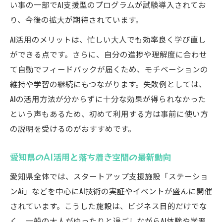
い事の一部でAI支援型のプログラムが試験導入されてお
AIを使った快適な場所探しのコツと体験談
り、今後の拡大が期待されています。
大人が満足するAI視点の余暇スポット比較
AI活用のメリットは、忙しい大人でも効率良く学び直し
AIが提案するみよし市ののんびり空間活用法
ができる点です。さらに、自分の進捗や理解度に合わせ
大人向け学び直しならAIを味方に
て自動でフィードバックが届くため、モチベーションの
AIが叶える大人の新しい学び直し実践法
維持や学習の継続にもつながります。失敗例としては、
AIの活用方法が分からずに十分な効果が得られなかった
みよし市で始めるAI活用の学び直し体験記
という声もあるため、初めて利用する方は事前に使い方
AIによる大人向け生涯学習の最新動向解説
の説明を受けるのがおすすめです。
学び直しに適したAI活用施設の選び方とは
AIで広がる大人の習い事・講座の選択肢
愛知県のAI活用と落ち着き空間の最新動向
AIが拓くみよし市の新しい週末の過ごし方
愛知県全体では、スタートアップ支援施設「ステーショ
AIと過ごすみよし市の充実した週末アイデア
ンAi」などを中心にAI技術の実証やイベントが盛んに開催
AI活用で広がる週末の大人向け余暇プラン
されています。こうした施設は、ビジネス目的だけでな
AIイベントやカフェ巡りで新しい休日体験を
く、一般の大人がゆったりと過ごしながらAI体験や学習