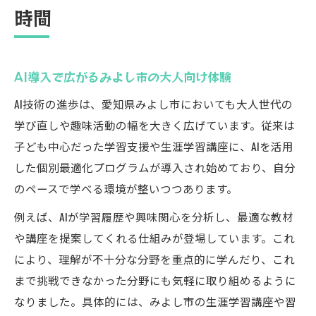
AI活用で始める大人向け学び直しの極意
時間
静かに学ぶためのAI選択とメリットを解説
みよし市で実践できるAI学習法のポイント
AIが支える落ち着いた学習環境の作り方
AI導入で広がるみよし市の大人向け体験
大人のためのAIによる効率的な習い事活用
AI技術の進歩は、愛知県みよし市においても大人世代の
みよし市の余暇に選びたいAI体験
学び直しや趣味活動の幅を大きく広げています。従来は
大人の余暇を豊かにするAI体験の魅力紹介
子ども中心だった学習支援や生涯学習講座に、AIを活用
した個別最適化プログラムが導入され始めており、自分
みよし市で人気のAIイベント体験ガイド
のペースで学べる環境が整いつつあります。
AIを活かした大人向け講座や習い事の選び方
例えば、AIが学習履歴や興味関心を分析し、最適な教材
AIと余暇を両立できるみよし市の施設案内
や講座を提案してくれる仕組みが登場しています。これ
落ち着ける場所で味わうAI活用レジャー術
により、理解が不十分な分野を重点的に学んだり、これ
落ち着ける場所をAI視点で探す楽しみ
まで挑戦できなかった分野にも気軽に取り組めるように
AIで見つかる大人のための静かな場所選び
なりました。具体的には、みよし市の生涯学習講座や習
みよし市で落ち着けるAI活用スポットの特徴