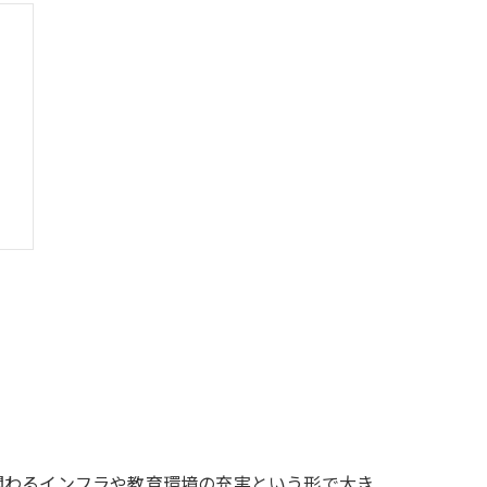
由
関わるインフラや教育環境の充実という形で大き