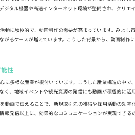
動画制作がもたらす地元での新規事業創出の可能性
デジタル機器や高速インターネット環境が整備され、クリエ
みよし市に根ざす動画制作の現実的な収益像
みよし市で動画制作が収益につながる仕組みを解説
活動に積極的で、動画制作の需要が高まっています。みよし
動画制作の実例から知る現実的な収益パターン
ながるケースが増えています。こうした背景から、動画制作
動画編集で月いくら稼げるのかを数字で検証
動画制作案件の収益性と地域特有の特徴を紹介
可能性
地元発信の動画制作で安定収入を得るコツ
未経験で動画制作を学ぶ最適なステップとは
心に多様な産業が根付いています。こうした産業構造の中で
なく、地域イベントや観光資源の発信にも動画が積極的に活
未経験から始める動画制作の基本学習ステップ
動画制作を独学とスクールで学ぶ違いと選び方
を動画で伝えることで、新規取引先の獲得や採用活動の効率
名古屋で動画編集を学べるスクールの選定ポイント
情報発信以上に、効果的なコミュニケーションが実現できる
動画制作スキル習得のための効果的な学習法
未経験でも身につく動画制作の基礎知識と実践法