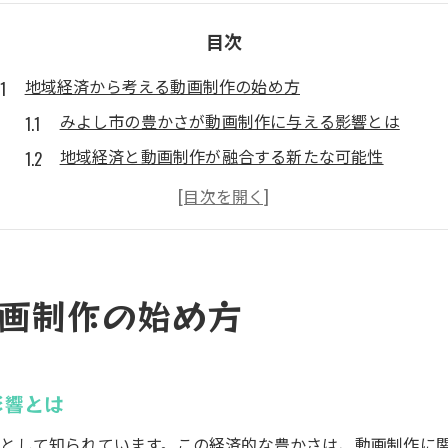
目次
地域経済から考える動画制作の始め方
みよし市の豊かさが動画制作に与える影響とは
地域経済と動画制作が融合する新たな可能性
動画制作を通じた地元産業との連携事例を解説
動画制作がみよし市の産業活性化に果たす役割
地域経済を背景にした動画制作の始め方と注意点
動画制作とストーリーが拓く新しい仕事の道
画制作の始め方
動画制作のストーリー設計が仕事拡大の鍵となる理
ストーリー重視の動画制作が生み出す仕事の広がり
影響とは
地域密着型動画制作で新しい働き方を実現する方法
ストーリー性を活かした動画制作の案件獲得の秘訣
として知られています。この経済的な豊かさは、動画制作に