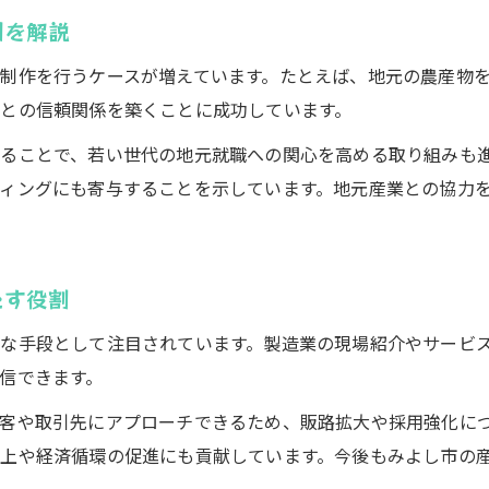
例を解説
実例に学ぶストーリー設計と地元案件獲得法
動画制作の実例で学ぶストーリー設計のコツ
制作を行うケースが増えています。たとえば、地元の農産物を
との信頼関係を築くことに成功しています。
地元案件に強い動画制作の提案方法を解説
ストーリー設計力が動画制作の受注率を高める理由
ることで、若い世代の地元就職への関心を高める取り組みも
動画制作で地元企業から信頼を得るポイント
ィングにも寄与することを示しています。地元産業との協力
実体験に基づく動画制作案件獲得の成功事例
動画制作スキルで広がるキャリア形成のヒント
たす役割
動画制作スキルがキャリア形成に役立つ理由
転職や副業に活かせる動画制作の実践力とは
な手段として注目されています。製造業の現場紹介やサービ
信できます。
動画制作経験で目指せる多様なキャリアパス
地域で動画制作を活かした仕事選びのポイント
客や取引先にアプローチできるため、販路拡大や採用強化に
動画制作スキルを武器にしたキャリアアップ術
上や経済循環の促進にも貢献しています。今後もみよし市の