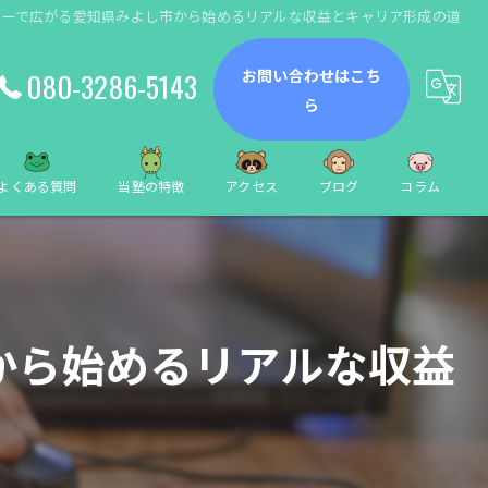
リーで広がる愛知県みよし市から始めるリアルな収益とキャリア形成の道
お問い合わせはこち
080-3286-5143
ら
よくある質問
当塾の特徴
アクセス
ブログ
コラム
動画編集
数学
から始めるリアルな収益
小学生
中学生
個別