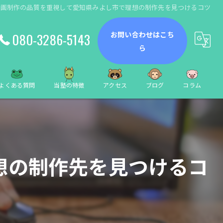
動画制作の品質を重視して愛知県みよし市で理想の制作先を見つけるコツ
お問い合わせはこち
080-3286-5143
ら
よくある質問
当塾の特徴
アクセス
ブログ
コラム
動画編集
数学
想の制作先を見つけるコ
小学生
中学生
個別