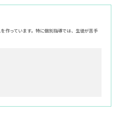
ムを作っています。特に個別指導では、生徒が苦手