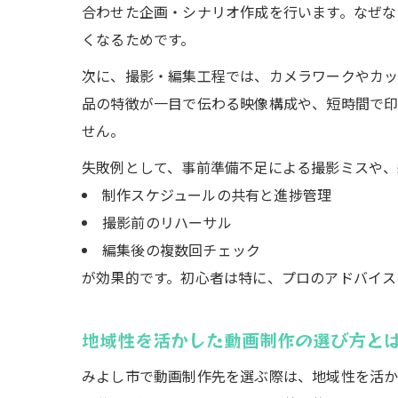
合わせた企画・シナリオ作成を行います。なぜな
くなるためです。
次に、撮影・編集工程では、カメラワークやカッ
品の特徴が一目で伝わる映像構成や、短時間で印
せん。
失敗例として、事前準備不足による撮影ミスや、
制作スケジュールの共有と進捗管理
撮影前のリハーサル
編集後の複数回チェック
が効果的です。初心者は特に、プロのアドバイス
地域性を活かした動画制作の選び方と
みよし市で動画制作先を選ぶ際は、地域性を活か