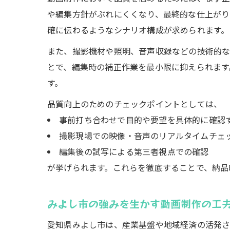
や編集方針がぶれにくくなり、最終的な仕上がり
確に伝わるようなシナリオ構成が求められます。
また、撮影機材や照明、音声収録などの技術的な
とで、編集時の補正作業を最小限に抑えられます
す。
品質向上のためのチェックポイントとしては、
事前打ち合わせで目的や要望を具体的に確認
撮影現場での映像・音声のリアルタイムチェ
編集後の試写による第三者視点での確認
が挙げられます。これらを徹底することで、納品
みよし市の強みを生かす動画制作の工
愛知県みよし市は、産業基盤や地域経済の活発さ