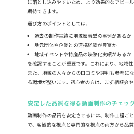
に落とし込みやすいため、より効果的なアピール
期待できます。
選び方のポイントとしては、
過去の制作実績に地域密着型の事例があるか
地元団体や企業との連携経験が豊富か
地域イベントや特産品の映像化実績があるか
を確認することが重要です。これにより、地域性
また、地域の人々からの口コミや評判も参考にな
る環境が整います。初心者の方は、まず相談会や
安定した品質を得る動画制作のチェッ
動画制作の品質を安定させるには、制作工程ごと
で、客観的な視点と専門的な視点の両方から品質