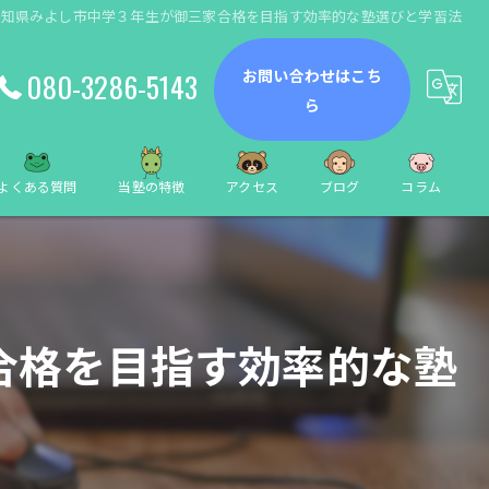
愛知県みよし市中学３年生が御三家合格を目指す効率的な塾選びと学習法
お問い合わせはこち
080-3286-5143
ら
よくある質問
当塾の特徴
アクセス
ブログ
コラム
動画編集
数学
合格を目指す効率的な塾
小学生
中学生
個別