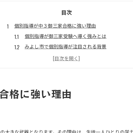
目次
個別指導が中３御三家合格に強い理由
個別指導が御三家受験へ導く強みとは
みよし市で個別指導が注目される背景
中３生に最適な個別指導の特長を解説
個別指導が合格率向上に貢献する理由
御三家対策に個別指導が効果的な根拠
みよし市の個別学習で伸ばす可能性
合格に強い理由
みよし市で個別指導が広がる理由と効果
個別指導が子どもの学力を伸ばす仕組み
三好ヶ丘エリアの個別指導塾の魅力解説
個別指導で得られる自主学習力の育成法
の大きな武器となります。その理由は、生徒一人ひとりの学