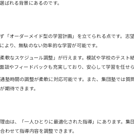
選ばれる背景にあるのです。
効率的な個別塾選びの秘訣を専門的に解説
個別指導塾選びで確認すべき重要ポイント
三好ヶ丘エリアの個別指導塾の選び方解説
ず「オーダーメイド型の学習計画」を立てられる点です。志
個別指導塾の比較で重視したい基準とは
により、無駄のない効率的な学習が可能です。
個別指導塾の体験授業を活用するコツ
柔軟なスケジュール調整」が行えます。模試や学校のテスト
学力診断で最適な個別指導塾を見極める
面談やフィードバックも充実しており、安心して学習を任せ
中学３年生が実感した個別指導の魅力とは
通塾時間の調整が柔軟に対応可能です。また、集団塾では質
個別指導を受けた中３生のリアルな声紹介
が期待できます。
個別指導で成績が伸びた体験談まとめ
個別指導の丁寧なサポートが自信につながる
中３生が感じた個別指導の学習環境の特徴
理由は、「一人ひとりに最適化された指導」にあります。集
個別指導で感じた学ぶ楽しさと成長実感
合わせて指導内容を調整できます。