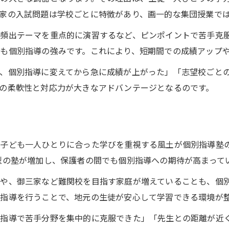
みよし市の塾選びで重視すべきポイント
家の入試問題は学校ごとに特徴があり、画一的な集団授業で
御三家合格を目指す学習法の選び方
頻出テーマを重点的に演習するなど、ピンポイントで苦手克
御三家対策に適した個別指導の活用方法
も個別指導の強みです。これにより、短期間での成績アップ
効率的な学習法を見極める個別指導塾選び
、個別指導に変えてから急に成績が上がった」「志望校ごと
個別指導による逆算型学習の進め方とは
の柔軟性と対応力が大きなアドバンテージとなるのです。
志望校合格に近づく個別指導の学習計画
個別指導でモチベーション維持する秘訣
家庭と個別指導の両立で成果を引き出す
子ども一人ひとりに合った学びを重視する風土が個別指導塾
家庭学習と個別指導のバランスを取る方法
型の塾が増加し、保護者の間でも個別指導への期待が高まって
個別指導と家庭サポートで伸ばす力とは
や、御三家など難関校を目指す家庭が増えていることも、個
家庭の協力で個別指導効果を高める秘訣
指導を行うことで、地元の生徒が安心して学習できる環境が
家庭と個別指導が相乗効果を生むポイント
別指導で苦手分野を集中的に克服できた」「先生との距離が近
家庭でできる個別指導サポート法を解説