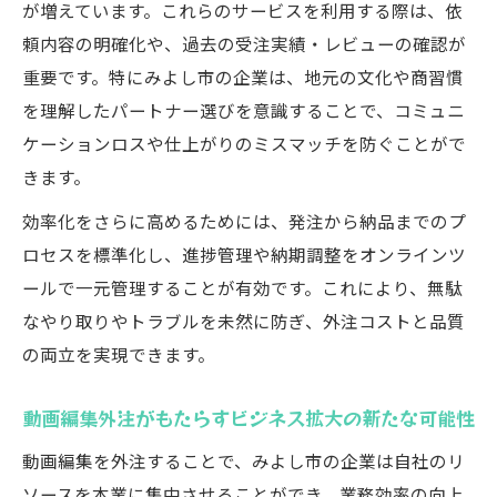
が増えています。これらのサービスを利用する際は、依
企業の動画編集外注が促進するコスト最適
頼内容の明確化や、過去の受注実績・レビューの確認が
化の実例
重要です。特にみよし市の企業は、地元の文化や商習慣
効率化を実現する動画編集サービスの選び方
を理解したパートナー選びを意識することで、コミュニ
動画編集サービス選定で重視すべき比較ポ
ケーションロスや仕上がりのミスマッチを防ぐことがで
イント
きます。
効率化を追求する動画編集サービスの選び
効率化をさらに高めるためには、発注から納品までのプ
方ガイド
ロセスを標準化し、進捗管理や納期調整をオンラインツ
企業の動画編集外注で失敗しないパートナ
ールで一元管理することが有効です。これにより、無駄
ー選定術
なやり取りやトラブルを未然に防ぎ、外注コストと品質
動画編集業者の実績チェックで見極める信
の両立を実現できます。
頼性
動画編集サービス選びで重要な品質とコス
動画編集外注がもたらすビジネス拡大の新たな可能性
トのバランス
動画編集を外注することで、みよし市の企業は自社のリ
地域特性を生かした動画編集外注の手法
ソースを本業に集中させることができ、業務効率の向上