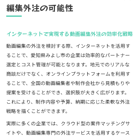
編集外注の可能性
オンラインで広がる動画編集外注の柔軟な
選択肢
インターネット時代の動画編集外注が企業
インターネットで実現する動画編集外注の効率化戦略
にもたらす価値
動画編集の外注を検討する際、インターネットを活用す
愛知県みよし市の企業が動画編集を外注する利
ることで、愛知県みよし市の企業は効率的なパートナー
点
選定とコスト管理が可能となります。地元でのリアルな
地域企業が動画編集外注で得られる業務効
商談だけでなく、オンラインプラットフォームを利用す
率化の効果
ることで、全国の動画編集者や制作会社から見積もりや
みよし市企業が動画編集を外注する際の主
提案を受けることができ、選択肢が大きく広がります。
な利点
これにより、制作内容や予算、納期に応じた柔軟な外注
地元企業が動画編集外注で強化できる競争
戦略を描くことができます。
力とは
実際に多くの企業では、クラウド型の案件マッチングサ
動画編集外注がもたらす経営資源の有効活
イトや、動画編集専門の外注サービスを活用するケース
用術