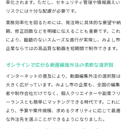
率化されます。ただし、セキュリティ管理や情報漏えい
パクト
リスクには十分な配慮が必要です。
デジタル経営の推進に動画編集外注をどう
業務効率化を図るためには、発注時に具体的な要望や納
生かすか
期、修正回数などを明確に伝えることも重要です。これ
により、齟齬のないスムーズな進行が実現し、みよし市
企業ならではの高品質な動画を短期間で制作できます。
オンラインで広がる動画編集外注の柔軟な選択肢
インターネットの普及により、動画編集外注の選択肢は
大きく広がっています。みよし市の企業も、全国の編集
者や制作会社だけでなく、個人クリエイターや副業フリ
ーランスとも簡単にマッチングできる時代です。これに
より、予算や案件規模、求めるクオリティに応じて最適
な外注先を選ぶことができるようになりました。