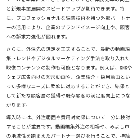
地域密着型の動画編集外注で得られる独自
と新規事業展開のスピードアップが期待できます。特
メリット
に、プロフェッショナルな編集技術を持つ外部パートナ
ーの活用により、企業のブランドイメージ向上や、顧客
地元の商習慣を活かした動画編集外注の進
への訴求力強化が図れます。
め方
動画編集外注で地域企業と連携する際のポ
さらに、外注先の選定を工夫することで、最新の動画編
イント
集トレンドやデジタルマーケティング手法を取り入れた
地域特性を反映した動画編集外注の実践例
映像コンテンツの制作も可能となります。例えば、SNSや
を紹介
ウェブ広告向けの短尺動画や、企業紹介・採用動画とい
った多様なニーズに柔軟に対応することができ、結果と
動画編集外注が地域活性化につながる理由
して新たな顧客層の獲得や既存顧客の満足度向上につな
とは
がります。
動画編集外注で成功する企業のポイント
導入時には、外注範囲や費用対効果について十分に検討
動画編集外注で成果を出す企業の共通点を
することが重要です。動画編集外注の相場や、みよし市
解説
の地域性を踏まえたパートナー選びを行うことで、持続
成功企業に学ぶ動画編集外注の活用術とは