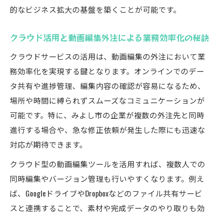
的なビジネス拡大の基盤を築くことが可能です。
動画編集外注を成功へ導くコミュニケーシ
ョンの工夫
クラウド活用と動画編集外注による業務効率化の秘訣
動画編集外注の効率化で利益最大化を目指
クラウドサービスの活用は、動画編集の外注において業
す方法
務効率化を実現する鍵となります。オンラインでのデー
企業の動画編集外注で重視したい品質管理
タ共有や進捗管理、編集内容の確認が容易になるため、
のコツ
場所や時間に縛られずスムーズなコミュニケーションが
動画編集とデジタル化が導く新たな経営戦略
可能です。特に、みよし市の企業が複数の外注先と同時
動画編集外注とデジタル化で変わる経営戦
進行する場合や、急な修正依頼が発生した際にも迅速な
略の最前線
対応が期待できます。
企業成長を支える動画編集とデジタル活用
クラウド型の動画編集ツールを活用すれば、複数人での
の連携術
同時編集やバージョン管理も行いやすくなります。例え
デジタル化と動画編集外注による業務革新
ば、GoogleドライブやDropboxなどのファイル共有サービ
の事例
スと連携することで、素材や完成データのやり取りも効
動画編集外注が新規事業創出に与えるイン