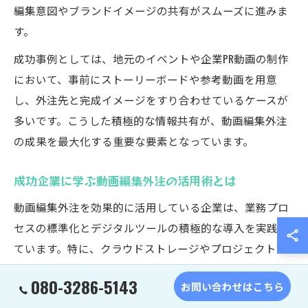
編集意図やブランドイメージの共有がスムーズに進みま
す。
成功事例としては、地元のイベントや企業PR動画の制作
において、事前にストーリーボードや参考動画を用意
し、外注先と完成イメージをすり合わせているケースが
多いです。こうした積極的な情報共有が、動画編集外注
の成果を最大化する重要な要素となっています。
成功企業に学ぶ動画編集外注の活用術とは
動画編集外注を効果的に活用している企業は、業務プロ
セスの標準化とデジタルツールの積極的な導入を実践し
ています。特に、クラウドストレージやプロジェクト管
理ツールを活用し、編集データや修正依頼のやりとりを
080-3286-5143
お問い合わせはこちら
効率化している点が特徴です。