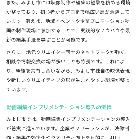
行政連携による動画編集活用事例
また、みよし市には映像制作や編集の経験を積める環境
が整っており、初心者からプロまで幅広い層が活躍して
After Effects活用で差がつく動画編集術
います。例えば、地域イベントや企業プロモーション動
After Effectsで魅せる動画編集テクニック
画の制作現場に参加することで、実践的なノウハウや最
動画編集に必須のツール選びポイント
新の編集手法を学ぶことが可能です。
みよし市現場で使われる編集ノウハウ
さらに、地元クリエイター同士のネットワークが強く、
After Effects活用で広がる表現力
相談や情報交換の場が多いことも特長です。これによ
クリエイターのための動画編集実践例
り、経験を共有し合いながら、みよし市独自の映像表現
や新しいクリエイティブの形が生まれやすい環境が整っ
ています。
動画編集インプリメンテーション導入の実情
みよし市では、動画編集インプリメンテーションの導入
が着実に進んでいます。企業やフリーランスが、映像制
作・編集の効率化やクオリティ向上を目的に、After