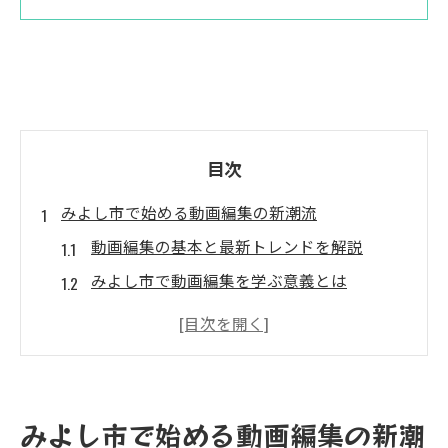
目次
みよし市で始める動画編集の新潮流
動画編集の基本と最新トレンドを解説
みよし市で動画編集を学ぶ意義とは
動画編集インプリメンテーション導入の実
情
地域発クリエイターが注目する動画編集法
動画編集が広げるみよし市の可能性
みよし市で始める動画編集の新潮
愛知県発の動画編集インプリメンテーション体