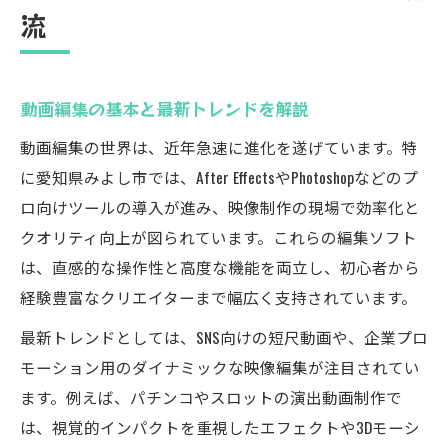
流
験記
動画編集現場の生の声と成功事例紹介
インプリメンテーション体験がもたらす変
動画編集の基本と最新トレンドを解説
化
動画編集の世界は、近年急速に進化を遂げています。特
愛知県クリエイターの動画編集スキル向上
に愛知県みよし市では、After EffectsやPhotoshopなどのプ
実践で磨く動画編集インプリメンテーショ
ロ向けツールの導入が進み、映像制作の現場で効率化と
ン
クオリティ向上が図られています。これらの編集ソフト
体験者が語るみよし市の成長環境
は、直感的な操作性と高度な機能を両立し、初心者から
動画編集が拓くみよし市クリエイティブ未来
経験豊富なクリエイターまで幅広く支持されています。
動画編集で拡がるみよし市の未来像
最新トレンドとしては、SNS向けの短尺動画や、企業プロ
クリエイティブ産業を支える動画編集技術
モーション用のダイナミックな映像編集が注目されてい
地元発展に貢献する動画編集の力
ます。例えば、パチンコやスロットの演出動画制作で
は、視覚的インパクトを重視したエフェクトや3Dモーシ
次世代クリエイターが活躍できる理由