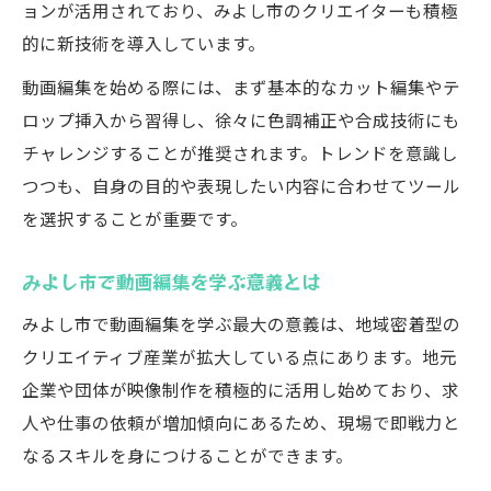
ョンが活用されており、みよし市のクリエイターも積極
動画編集と地域連携の新しい形
的に新技術を導入しています。
クリエイター必見のみよし市動画編集事情
動画編集を始める際には、まず基本的なカット編集やテ
みよし市で動画編集を極めるための方法
ロップ挿入から習得し、徐々に色調補正や合成技術にも
動画編集業界の最新動向を探る
チャレンジすることが推奨されます。トレンドを意識し
クリエイターが知るべき求人情報の特徴
つつも、自身の目的や表現したい内容に合わせてツール
動画編集現場のリアルな業務内容紹介
を選択することが重要です。
地元クリエイターの動画編集活用事例
動画編集の現場から見る地域活性化の今
みよし市で動画編集を学ぶ意義とは
動画編集が地域に与える経済的効果
みよし市で動画編集を学ぶ最大の意義は、地域密着型の
みよし市活性化を支える動画編集プロジェ
クリエイティブ産業が拡大している点にあります。地元
クト
企業や団体が映像制作を積極的に活用し始めており、求
地域イベントで活躍する動画編集の役割
人や仕事の依頼が増加傾向にあるため、現場で即戦力と
なるスキルを身につけることができます。
動画編集で生まれる新たな地域価値