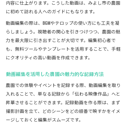
内容に仕上がります。こうした動画は、みよし市の農園
に初めて訪れる人へのガイドにもなります。
動画編集の際は、BGMやテロップの使い方にも工夫を凝
らしましょう。視聴者の関心を引きつけつつ、農園の魅
力を最大限に引き出すことが大切です。編集初心者で
も、無料ツールやテンプレートを活用することで、手軽
にクオリティの高い動画を作成できます。
動画編集を活用した農園の魅力的な記録方法
農園での体験やイベントを記録する際、動画編集を取り
入れることで、単なる記録から「伝わる映像作品」へと
昇華させることができます。記録動画を作る際は、まず
撮影計画を立て、どのシーンをどの順番で映すかをイメ
ージしておくと編集がスムーズです。