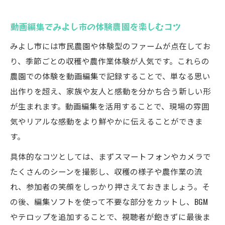
動画編集でみよし市の体験農園を楽しむコツ
みよし市には市民農園や体験型のファームが点在してお
り、季節ごとの収穫や農作業体験が人気です。これらの
農園での体験を動画編集で記録することで、単なる思い
出作りを超え、家族や友人と感動を分かち合う新しい形
が生まれます。動画編集を活用することで、現場の雰囲
気やリアルな感動をより鮮やかに伝えることができま
す。
具体的なコツとしては、まずスマートフォンやカメラで
たくさんのシーンを撮影し、収穫の様子や農作業の流
れ、参加者の笑顔をしっかり押さえておきましょう。そ
の後、編集ソフトを使って不要な部分をカットし、BGM
やテロップを追加することで、視聴者が飽きずに最後ま