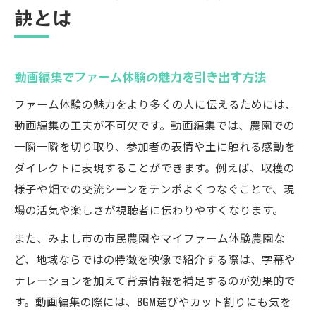
訣とは
動画編集を活かした農業体験の発信アイデ
ア
農業と動画編集で記録する新たな地域の魅力
動画編集でファーム体験の魅力を引き出す方法
動画編集が農業体験に与える新しい価値と
ファーム体験の魅力をより多くの人に伝えるためには、
は
動画編集の工夫が不可欠です。動画編集では、農園での
地域農園の日常を動画編集で魅力発信する
一瞬一瞬を切り取り、参加者の表情や土に触れる感動を
方法
ダイレクトに表現することができます。例えば、収穫の
みよし市の農業を動画編集で記録する意義
様子や畑での交流シーンをテンポよくつなぐことで、現
体験農園の魅力を動画編集で深掘りするコ
場の活気や楽しさが視聴者に伝わりやすくなります。
ツ
また、みよし市の市民農園やマイファーム体験農園な
農業と動画編集で地域の魅力を再発見する
ど、地域ならではの特徴を映像で紹介する際は、字幕や
手法
ナレーションを加えて背景情報を補足するのが効果的で
みよし市で始める体験農園と動画編集の楽しみ
す。動画編集の際には、BGM選びやカット割りにも気を
動画編集でみよし市の体験農園を楽しむコ