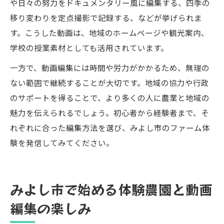
や日々の努力をドキュメンタリー風に編集する、四季の
移り変わりを定点撮影で記録する、などが挙げられま
す。こうした動画は、地域のホームページや観光案内、
学校の授業素材としても活用されています。
一方で、動画編集には時間や労力がかかるため、無理の
ない範囲で継続することが大切です。地域の協力や行政
のサポートを得ることで、より多くの人に農業と地域の
魅力を伝えられるでしょう。初心者から経験者まで、そ
れぞれに合った編集方法を選び、みよし市のファーム体
験を発信してみてください。
みよし市で始める体験農園と動画
編集の楽しみ