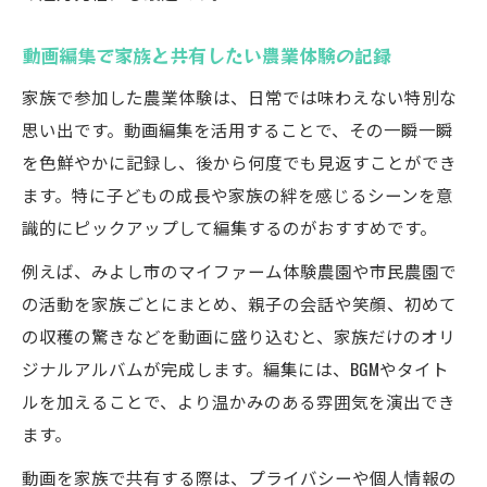
動画編集で家族と共有したい農業体験の記録
家族で参加した農業体験は、日常では味わえない特別な
思い出です。動画編集を活用することで、その一瞬一瞬
を色鮮やかに記録し、後から何度でも見返すことができ
ます。特に子どもの成長や家族の絆を感じるシーンを意
識的にピックアップして編集するのがおすすめです。
例えば、みよし市のマイファーム体験農園や市民農園で
の活動を家族ごとにまとめ、親子の会話や笑顔、初めて
の収穫の驚きなどを動画に盛り込むと、家族だけのオリ
ジナルアルバムが完成します。編集には、BGMやタイト
ルを加えることで、より温かみのある雰囲気を演出でき
ます。
動画を家族で共有する際は、プライバシーや個人情報の