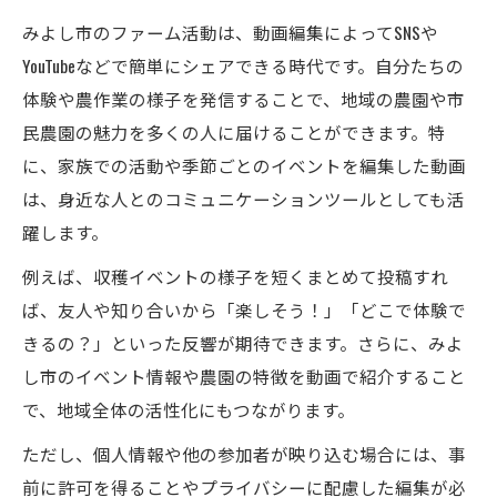
みよし市のファーム活動は、動画編集によってSNSや
YouTubeなどで簡単にシェアできる時代です。自分たちの
体験や農作業の様子を発信することで、地域の農園や市
民農園の魅力を多くの人に届けることができます。特
に、家族での活動や季節ごとのイベントを編集した動画
は、身近な人とのコミュニケーションツールとしても活
躍します。
例えば、収穫イベントの様子を短くまとめて投稿すれ
ば、友人や知り合いから「楽しそう！」「どこで体験で
きるの？」といった反響が期待できます。さらに、みよ
し市のイベント情報や農園の特徴を動画で紹介すること
で、地域全体の活性化にもつながります。
ただし、個人情報や他の参加者が映り込む場合には、事
前に許可を得ることやプライバシーに配慮した編集が必