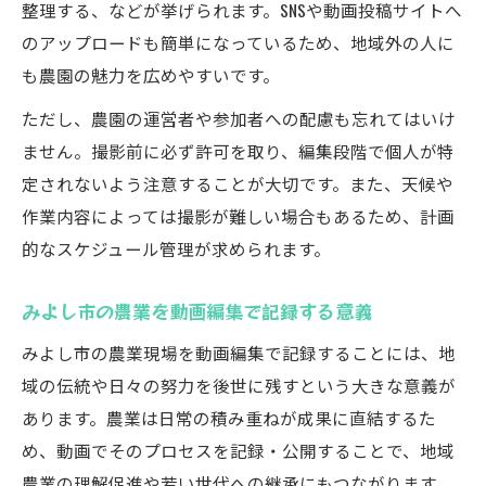
整理する、などが挙げられます。SNSや動画投稿サイトへ
のアップロードも簡単になっているため、地域外の人に
も農園の魅力を広めやすいです。
ただし、農園の運営者や参加者への配慮も忘れてはいけ
ません。撮影前に必ず許可を取り、編集段階で個人が特
定されないよう注意することが大切です。また、天候や
作業内容によっては撮影が難しい場合もあるため、計画
的なスケジュール管理が求められます。
みよし市の農業を動画編集で記録する意義
みよし市の農業現場を動画編集で記録することには、地
域の伝統や日々の努力を後世に残すという大きな意義が
あります。農業は日常の積み重ねが成果に直結するた
め、動画でそのプロセスを記録・公開することで、地域
農業の理解促進や若い世代への継承にもつながります。