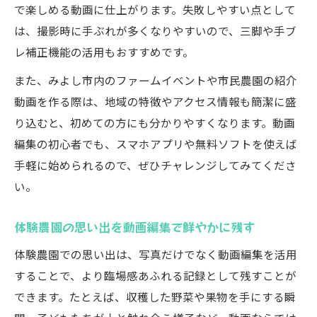
で楽しめる動画に仕上がります。失敗しやすい点として
は、撮影時に手ぶれが多くなりやすいので、三脚や手ブ
レ補正機能の活用もおすすめです。
また、みよし市内のファームイベントや市民農園の紹介
動画を作る際は、地域の特徴やアクセス情報も簡潔に盛
り込むと、初めての方にも分かりやすくなります。動画
編集の初心者でも、スマホアプリや無料ソフトを使えば
手軽に始められるので、ぜひチャレンジしてみてくださ
い。
体験農園の思い出を動画編集で鮮やかに残す
体験農園での思い出は、写真だけでなく動画編集を活用
することで、より臨場感あふれる記録として残すことが
できます。たとえば、収穫した野菜や果物を手にする瞬