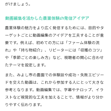
がけましょう。
動画編集を活かした農業体験の発信アイデア
農業体験の魅力をより広く発信するためには、目的やタ
ーゲットごとに動画編集のアイデアを工夫することが重
要です。例えば、初めての方には「ファーム体験の流
れ」や「持ち物紹介」、リピーターには「収穫のコツ」
や「季節ごとの楽しみ方」など、視聴者の関心に合わせ
たテーマを設定します。
また、みよし市の農園での体験談や成功・失敗エピソー
ドを交えた動画は、これから参加する人にとって大きな
参考となります。動画編集では、字幕やテロップ、イラ
ストなど視覚的な工夫を加えることで、情報がより分か
りやすく伝わります。