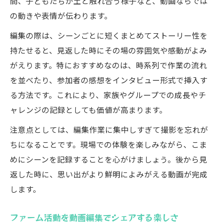
間、子どもたちが土と触れ合う様子など、動画ならでは
の動きや表情が伝わります。
編集の際は、シーンごとに短くまとめてストーリー性を
持たせると、見返した時にその場の雰囲気や感動がよみ
がえります。特におすすめなのは、時系列で作業の流れ
を並べたり、参加者の感想をインタビュー形式で挿入す
る方法です。これにより、家族やグループでの成長やチ
ャレンジの記録としても価値が高まります。
注意点としては、編集作業に集中しすぎて撮影を忘れが
ちになることです。現場での体験を楽しみながら、こま
めにシーンを記録することを心がけましょう。後から見
返した時に、思い出がより鮮明によみがえる動画が完成
します。
ファーム活動を動画編集でシェアする楽しさ