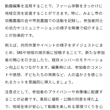
動画編集を活用することで、ファーム体験をきっかけに
地域交流を促進することができます。特に、みよし市の
協働農園の会や市民農園での活動を記録し、参加者同士
の協力やコミュニケーションの様子を映像で紹介するこ
とが効果的です。
例えば、共同作業やイベントの様子をダイジェストにま
とめ、SNSや地域の掲示板に投稿することで、新たな参加
者の関心を引き出したり、既存メンバーのモチベーショ
ン向上にもつながります。編集時には、参加者のコメン
トや感想、子どもたちの笑顔など、人の温かさを感じら
れるカットを意識的に挿入しましょう。
注意点として、参加者のプライバシーや肖像権に配慮す
ることが必要です。事前に撮影・公開の同意を得た上
で、地域全体が安心して動画を楽しめる環境づくりを心