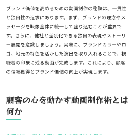
ブランド価値を高めるための動画制作の秘訣は、一貫性
と独自性の追求にあります。まず、ブランドの理念やメ
ッセージを映像全体に統一して盛り込むことが重要で
す。さらに、他社と差別化できる独自の表現やストーリ
ー展開を意識しましょう。実際に、ブランドカラーやロ
ゴ、地元の特色を活かした演出を取り入れることで、視
聴者の印象に残る動画が完成します。これにより、顧客
の信頼獲得とブランド価値の向上が実現します。
顧客の心を動かす動画制作術とは
何か