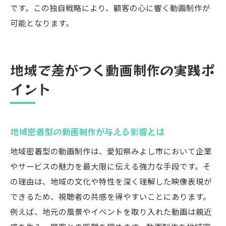
です。この独自戦略により、顧客の心に響く動画制作が
可能となります。
地域で差がつく動画制作の実践ポ
イント
地域密着型の動画制作が与える影響とは
地域密着型の動画制作は、愛知県みよし市において企業
やサービスの魅力を最大限に伝える強力な手段です。そ
の理由は、地域の文化や特性を深く理解した映像表現が
できるため、視聴者の共感を得やすいことにあります。
例えば、地元の風景やイベントを取り入れた動画は親近