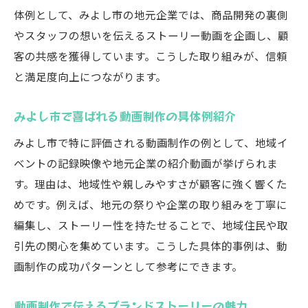
体例として、みよし市の地元企業では、商品開発の裏側
やスタッフの想いを伝えるストーリー動画を企画し、顧
客の共感を獲得しています。こうした取り組みが、信頼
と満足度向上につながります。
みよし市で喜ばれる動画制作の具体例紹介
みよし市で特に評価される動画制作の例として、地域イ
ベントの記録映像や地元企業の紹介動画が挙げられま
す。理由は、地域性や親しみやすさが顧客に強く響くた
めです。例えば、地元の祭りや企業の取り組みを丁寧に
編集し、ストーリー性を持たせることで、地域住民や取
引先の関心を集めています。こうした具体的事例は、動
画制作の成功パターンとして参考にできます。
動画制作で伝えるブランドストーリーの魅力