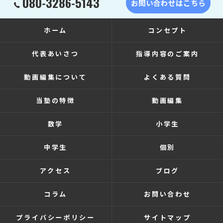
080-3286-5143
お問い合わせはこちら
ホーム
コンセプト
代表あいさつ
指導内容のご案内
動画編集について
よくある質問
当塾の特徴
動画編集
数学
小学生
中学生
個別
アクセス
ブログ
コラム
お問い合わせ
プライバシーポリシー
サイトマップ