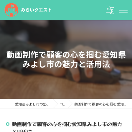
動画制作で顧客の心を掴む愛知県
みよし市の魅力と活用法
愛知県みよし市の塾ならみらいクエスト
コラム
動画制作で顧客の心を掴む愛知県みよし市の魅力と活用法
動画制作で顧客の心を掴む愛知県みよし市の魅力
と活用法