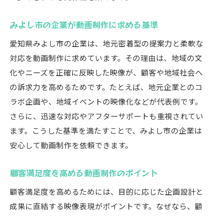
みよし市の企業が動画制作に求める基準
愛知県みよし市の企業は、地元密着型の提案力と柔軟な
対応を動画制作に求めています。その理由は、地域の文
化やニーズを正確に反映した映像が、顧客や地域社会へ
の訴求力を高めるためです。たとえば、地元企業とのコ
ラボ企画や、地域イベントの映像化などが代表例です。
さらに、迅速な対応やアフターサポートも重視されてい
ます。こうした基準を満たすことで、みよし市の企業は
安心して動画制作を依頼できます。
顧客満足度を高める動画制作のポイント
顧客満足度を高めるためには、目的に応じた企画設計と
成果に直結する映像表現がポイントです。なぜなら、顧