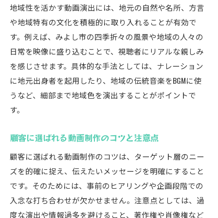
地域性を活かす動画演出には、地元の自然や名所、方言
や地域特有の文化を積極的に取り入れることが有効で
す。例えば、みよし市の四季折々の風景や地域の人々の
日常を映像に盛り込むことで、視聴者にリアルな親しみ
を感じさせます。具体的な手法としては、ナレーション
に地元出身者を起用したり、地域の伝統音楽をBGMに使
うなど、細部まで地域色を演出することがポイントで
す。
顧客に選ばれる動画制作のコツと注意点
顧客に選ばれる動画制作のコツは、ターゲット層のニー
ズを的確に捉え、伝えたいメッセージを明確にすること
です。そのためには、事前のヒアリングや企画段階での
入念な打ち合わせが欠かせません。注意点としては、過
度な演出や情報過多を避けること、著作権や肖像権など