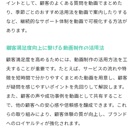
イントとして、顧客のよくある質問を動画でまとめた
り、季節ごとのおすすめ活用法を動画で案内したりする
など、継続的なサポート体制を動画で可視化する方法が
あります。
顧客満足度向上に繋げる動画制作の活用法
顧客満足度を高めるためには、動画制作の活用方法を工
夫することが重要です。たとえば、サービスの流れや特
徴を短時間で分かりやすくまとめた動画を用意し、顧客
が疑問を感じやすいポイントを先回りして解説します。
また、顧客の声や成功事例を動画として共有すること
で、他の顧客への安心感や信頼感を醸成できます。これ
らの取り組みにより、顧客体験の質が向上し、ブランド
へのロイヤルティが強化されます。