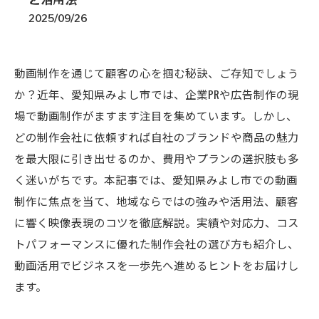
2025/09/26
動画制作を通じて顧客の心を掴む秘訣、ご存知でしょう
か？近年、愛知県みよし市では、企業PRや広告制作の現
場で動画制作がますます注目を集めています。しかし、
どの制作会社に依頼すれば自社のブランドや商品の魅力
を最大限に引き出せるのか、費用やプランの選択肢も多
く迷いがちです。本記事では、愛知県みよし市での動画
制作に焦点を当て、地域ならではの強みや活用法、顧客
に響く映像表現のコツを徹底解説。実績や対応力、コス
トパフォーマンスに優れた制作会社の選び方も紹介し、
動画活用でビジネスを一歩先へ進めるヒントをお届けし
ます。