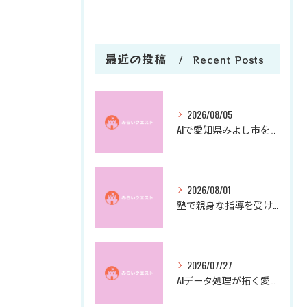
最近の投稿
Recent Posts
2026/08/05
AIで愛知県みよし市を言語化今日の地域ニュースや支援窓口まとめ
2026/08/01
塾で親身な指導を受けるための愛知県みよし市田原市での塾選び徹底ガイド
2026/07/27
AIデータ処理が拓く愛知県みよし市の産業基盤と行政デジタル化の最前線