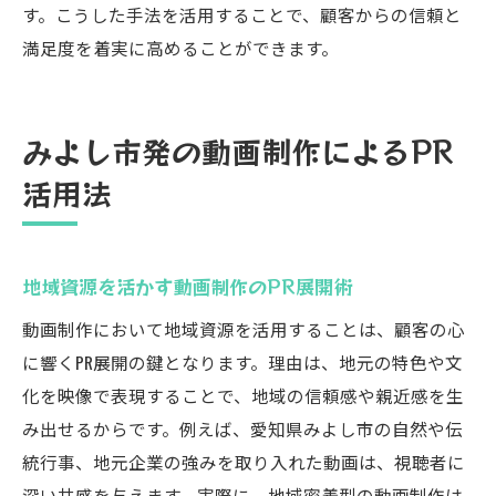
す。こうした手法を活用することで、顧客からの信頼と
満足度を着実に高めることができます。
みよし市発の動画制作によるPR
活用法
地域資源を活かす動画制作のPR展開術
動画制作において地域資源を活用することは、顧客の心
に響くPR展開の鍵となります。理由は、地元の特色や文
化を映像で表現することで、地域の信頼感や親近感を生
み出せるからです。例えば、愛知県みよし市の自然や伝
統行事、地元企業の強みを取り入れた動画は、視聴者に
深い共感を与えます。実際に、地域密着型の動画制作は