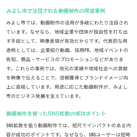
みよし市で注目される動画制作の用途事例
みよし市では、動画制作の活用が多岐にわたり注目され
ています。なぜなら、地域企業や団体が独自性を打ち出
す手段として、映像表現が有効だからです。代表的な用
途例としては、企業紹介動画、採用PR、地域イベントの
告知、商品・サービスのプロモーションなどがありま
す。これらの事例では、地元の実績や地域社会への貢献
を映像で伝えることで、信頼獲得とブランドイメージ向
上に直結しています。用途に応じた動画制作が、みよし
市のビジネス発展を支えています。
動画制作を使ったSNS拡散の成功ポイント
SNS拡散を狙う動画制作では、短尺でインパクトのある内
容が成功のポイントです。なぜなら、SNSユーザーは短時