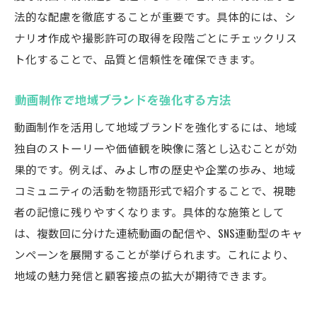
法的な配慮を徹底することが重要です。具体的には、シ
ナリオ作成や撮影許可の取得を段階ごとにチェックリス
ト化することで、品質と信頼性を確保できます。
動画制作で地域ブランドを強化する方法
動画制作を活用して地域ブランドを強化するには、地域
独自のストーリーや価値観を映像に落とし込むことが効
果的です。例えば、みよし市の歴史や企業の歩み、地域
コミュニティの活動を物語形式で紹介することで、視聴
者の記憶に残りやすくなります。具体的な施策として
は、複数回に分けた連続動画の配信や、SNS連動型のキャ
ンペーンを展開することが挙げられます。これにより、
地域の魅力発信と顧客接点の拡大が期待できます。