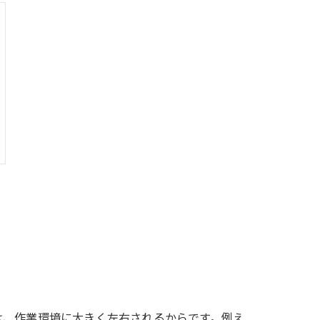
は、作業環境に大きく左右されるからです。例え