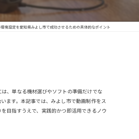
の環境設定を愛知県みよし市で成功させるための具体的なポイント
には、単なる機材選びやソフトの準備だけでな
合います。本記事では、みよし市で動画制作をス
りを目指すうえで、実践的かつ即活用できるノウ