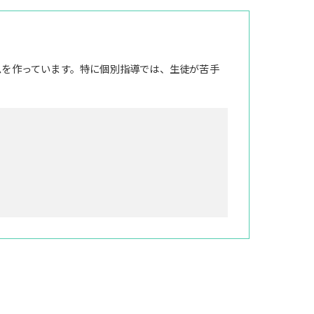
ムを作っています。特に個別指導では、生徒が苦手