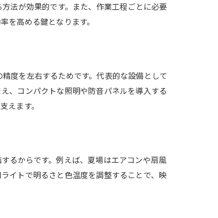
る方法が効果的です。また、作業工程ごとに必要
効率を高める鍵となります。
の精度を左右するためです。代表的な設備として
まえ、コンパクトな照明や防音パネルを導入する
支えます。
結するからです。例えば、夏場はエアコンや扇風
用ライトで明るさと色温度を調整することで、映