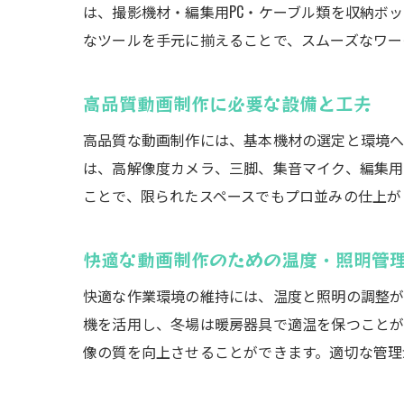
は、撮影機材・編集用PC・ケーブル類を収納ボ
なツールを手元に揃えることで、スムーズなワー
高品質動画制作に必要な設備と工夫
高品質な動画制作には、基本機材の選定と環境へ
は、高解像度カメラ、三脚、集音マイク、編集用
ことで、限られたスペースでもプロ並みの仕上が
快適な動画制作のための温度・照明管
快適な作業環境の維持には、温度と照明の調整が
機を活用し、冬場は暖房器具で適温を保つことが
像の質を向上させることができます。適切な管理