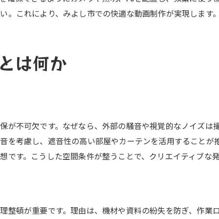
動画制作を効率化する環境作りの基本
い。これにより、みよし市での快適な動画制作が実現します
作業が進む動画制作環境のポイント
無駄を省く動画制作作業スペース活用術
コミュニケーションしやすい制作環境とは
とは何か
スムーズな動画制作に役立つ時短テクニック
トラブル回避のための動画制作環境管理
環境設定が動画制作の質を左右する理由
環境設定で動画制作の出来が変わる訳
保が不可欠です。なぜなら、外部の騒音や視覚的なノイズは
高品質動画制作に不可欠な環境要素
音を考慮し、遮音性の高い部屋やカーテンを活用することが
環境が動画制作のクオリティに与える影響
想です。こうした空間条件が整うことで、クリエイティブな
制作現場で感じる環境設定の重要性
動画制作の成功に繋がる環境整備法
制作チームのパフォーマンスを上げる環境
理整頓が重要です。理由は、機材や資料の紛失を防ぎ、作業