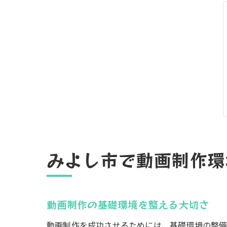
みよし市で動画制作環
動画制作の基礎環境を整える大切さ
動画制作を成功させるためには、基礎環境の整備