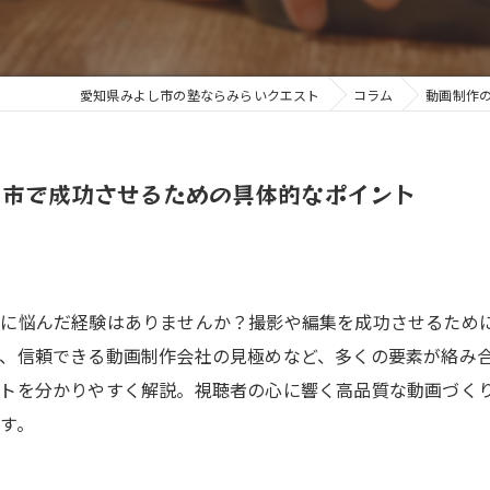
愛知県みよし市の塾ならみらいクエスト
コラム
動画制作
し市で成功させるための具体的なポイント
定に悩んだ経験はありませんか？撮影や編集を成功させるため
、信頼できる動画制作会社の見極めなど、多くの要素が絡み
トを分かりやすく解説。視聴者の心に響く高品質な動画づく
す。