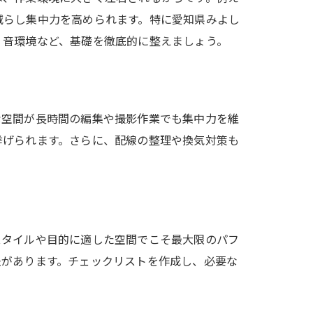
減らし集中力を高められます。特に愛知県みよし
・音環境など、基礎を徹底的に整えましょう。
な空間が長時間の編集や撮影作業でも集中力を維
挙げられます。さらに、配線の整理や換気対策も
スタイルや目的に適した空間でこそ最大限のパフ
法があります。チェックリストを作成し、必要な