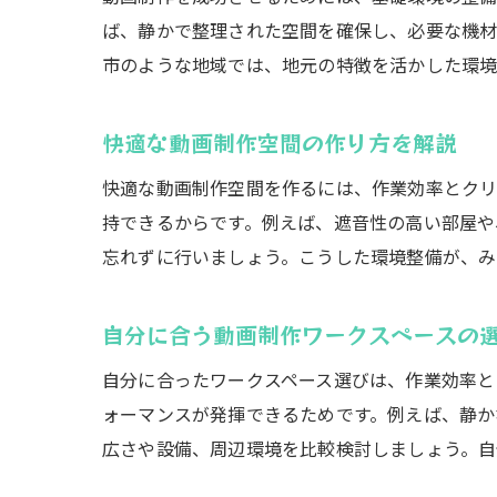
ば、静かで整理された空間を確保し、必要な機材
市のような地域では、地元の特徴を活かした環境
快適な動画制作空間の作り方を解説
快適な動画制作空間を作るには、作業効率とクリ
持できるからです。例えば、遮音性の高い部屋や
忘れずに行いましょう。こうした環境整備が、み
自分に合う動画制作ワークスペースの
自分に合ったワークスペース選びは、作業効率と
ォーマンスが発揮できるためです。例えば、静か
広さや設備、周辺環境を比較検討しましょう。自