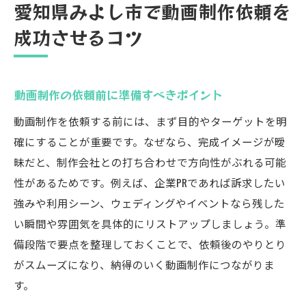
愛知県みよし市で動画制作依頼を
依頼時に伝えるべき動画制作の要望整理
成功させるコツ
動画制作の流れが分かる安心ガイド
動画制作の相談から納品までの基本工程解
説
動画制作の依頼前に準備すべきポイント
初回打ち合わせで決めるべき動画制作の内
動画制作を依頼する前には、まず目的やターゲットを明
容
確にすることが重要です。なぜなら、完成イメージが曖
撮影と編集の流れを把握してスムーズに依
昧だと、制作会社との打ち合わせで方向性がぶれる可能
頼
性があるためです。例えば、企業PRであれば訴求したい
動画制作の進行管理で気を付けたいこと
強みや利用シーン、ウェディングやイベントなら残した
修正対応や納期調整のポイントを解説
い瞬間や雰囲気を具体的にリストアップしましょう。準
完成後の動画活用方法も制作時に考えよう
備段階で要点を整理しておくことで、依頼後のやりとり
がスムーズになり、納得のいく動画制作につながりま
依頼前に知っておきたい動画制作の基本
す。
動画制作のジャンルと特徴を理解しよう