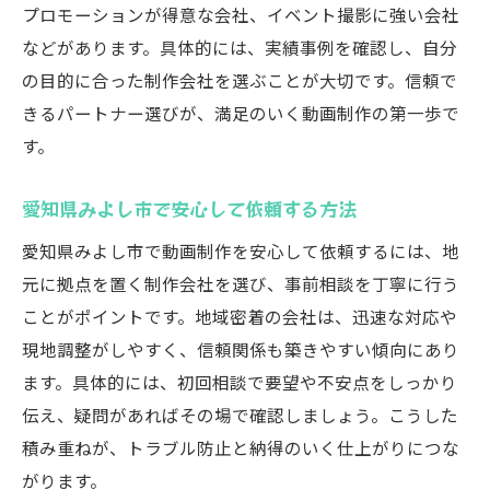
動画制作で映像のクオリティを高める方法
プロモーションが得意な会社、イベント撮影に強い会社
プロの動画制作に欠かせない機材選び
などがあります。具体的には、実績事例を確認し、自分
動画編集の工夫で印象を大きく変える
の目的に合った制作会社を選ぶことが大切です。信頼で
きるパートナー選びが、満足のいく動画制作の第一歩で
ナレーションやBGM活用のポイント
す。
ドローン撮影が動画制作にもたらす魅力
高品質な動画制作のための打ち合わせ術
愛知県みよし市で安心して依頼する方法
地域密着で安心できる動画制作の魅力
愛知県みよし市で動画制作を安心して依頼するには、地
地元企業が提供する動画制作の強みとは
元に拠点を置く制作会社を選び、事前相談を丁寧に行う
地域密着型動画制作のサポート体制を解説
ことがポイントです。地域密着の会社は、迅速な対応や
動画制作で地域の魅力を発信する方法
現地調整がしやすく、信頼関係も築きやすい傾向にあり
地域イベントに特化した動画制作の利点
ます。具体的には、初回相談で要望や不安点をしっかり
動画制作の相談がしやすい地元の特徴
伝え、疑問があればその場で確認しましょう。こうした
積み重ねが、トラブル防止と納得のいく仕上がりにつな
信頼できる動画制作を地域で依頼する価値
がります。
動画制作依頼でよくある疑問とその解決法