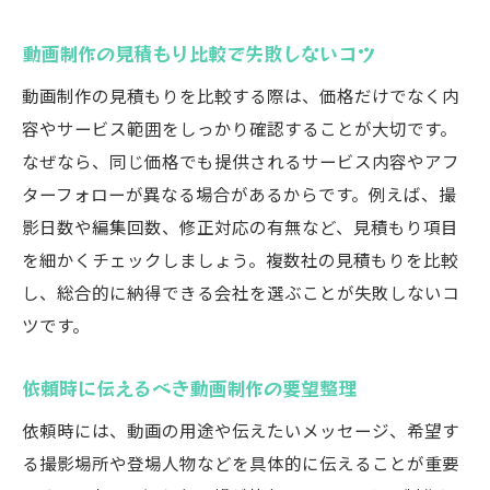
動画制作の納期はどのくらいかかるのか
動画制作の見積もり比較で失敗しないコツ
動画制作の費用感と見積もりの考え方
動画制作の見積もりを比較する際は、価格だけでなく内
修正依頼は動画制作のどこまで対応可能か
容やサービス範囲をしっかり確認することが大切です。
動画制作依頼の際の著作権の扱いについて
なぜなら、同じ価格でも提供されるサービス内容やアフ
オンライン打ち合わせで動画制作を進める
ターフォローが異なる場合があるからです。例えば、撮
方法
影日数や編集回数、修正対応の有無など、見積もり項目
動画制作のトラブルを防ぐための注意点
を細かくチェックしましょう。複数社の見積もりを比較
納得の動画制作を実現するための最終チェック
し、総合的に納得できる会社を選ぶことが失敗しないコ
ツです。
動画制作の最終確認で見るべきポイント
納品前にやっておきたい動画制作のチェッ
依頼時に伝えるべき動画制作の要望整理
ク
依頼時には、動画の用途や伝えたいメッセージ、希望す
動画制作後のデータ管理と活用法
る撮影場所や登場人物などを具体的に伝えることが重要
満足度の高い動画制作のフィードバック方