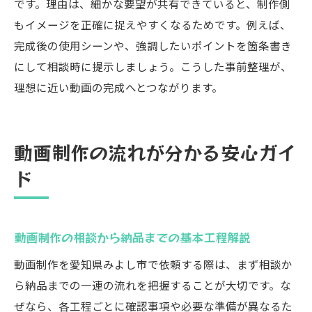
です。理由は、細かな要望が共有できていると、制作側
法
もイメージを正確に捉えやすくなるためです。例えば、
次回の動画制作に活かす振り返りのコツ
完成後の使用シーンや、強調したいポイントを箇条書き
信頼関係を築く動画制作依頼の締めくくり
にして相談時に提示しましょう。こうした事前整理が、
理想に近い動画の完成へとつながります。
動画制作の流れが分かる安心ガイ
ド
動画制作の相談から納品までの基本工程解説
動画制作を愛知県みよし市で依頼する際は、まず相談か
ら納品までの一連の流れを把握することが大切です。な
ぜなら、各工程ごとに確認事項や必要な準備が異なるた