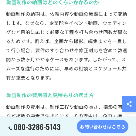
動画制作の納期はどのくらいかかるのか
動画制作の納期は、依頼内容や動画の種類によって変動
します。なぜなら、企業PRやイベント動画、ウェディン
グなど目的に応じて必要な工程や打ち合わせ回数が異な
るためです。例えば、企画から撮影、編集までを一貫し
て行う場合、要件のすり合わせや修正対応を含めて数週
間から数ヶ月かかるケースもあります。したがって、ス
ムーズな進行のためには、早めの相談とスケジュール共
有が重要となります。
動画制作の費用感と見積もりの考え方
動画制作の費用は、制作工程や動画の長さ、撮影の有無
など複数の要素で決まります。その理由は、企画・構
080-3286-5143
成・撮影・編集など各工程ごとに専門的な作業や人員が
お問い合わせはこちら
必要になるためです。たとえば、シンプルな紹介動画と