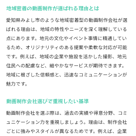
動画制作に必要なヒアリング内容とは
地域密着の動画制作が選ばれる理由とは
動画制作費用の内訳と予算設定のコツ
愛知県みよし市のような地域密着型の動画制作会社が選
著作権や使用許諾に関する基本知識
ばれる理由は、地域の特性やニーズを深く理解している
動画制作に活かせる最新の技術とは
点にあります。地元の文化やイベント事情に精通してい
安心して依頼できる準備の進め方ガイド
るため、オリジナリティのある提案や柔軟な対応が可能
用途別に選ぶ動画制作のポイントとは
です。例えば、地域の企業や施設を活かした撮影、地元
企業PR動画制作で押さえるべき要素
住民への配慮など、細やかなサービスが期待できます。
地域に根ざした信頼感と、迅速なコミュニケーションが
イベント動画制作で成功する秘訣を紹介
魅力です。
ウェディング動画制作のポイントを解説
商品紹介動画制作で魅力を伝える工夫
動画制作会社選びで重視したい基準
SNS用動画制作に適した構成や長さとは
動画制作会社を選ぶ際は、過去の実績や得意分野、コミ
目的別に動画制作を依頼する際の注意点
ュニケーション力を重視しましょう。理由は、制作会社
高品質な動画制作を叶える秘訣を解説
ごとに強みやスタイルが異なるためです。例えば、企業