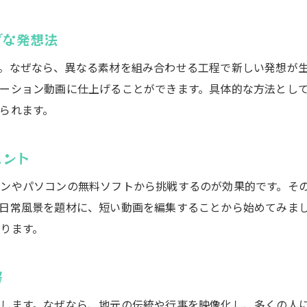
編集スキル向上に役立つ実践的な練習方法
ブな発想法
作品の完成度を高める編集テクニック集
動画編集によるシーン構成のポイントを解説
。なぜなら、異なる素材を組み合わせる工程で新しい発想が
ーション動画に仕上げることができます。具体的な方法とし
アイデアを形にする編集作業の工夫と発見
られます。
動画編集を活かしたコンピレーション作例紹介
地元で活きる動画編集テクニック徹底解説
ヒント
動画編集で地元の魅力を引き出す方法を伝授
ンやパソコンの無料ソフトから挑戦するのが効果的です。そ
地域イベントに活かせる編集アイディアまとめ
日常風景を題材に、短い動画を編集することから始めてみま
動画編集が支える地域プロジェクトの裏側
ります。
地元密着型コンピレーション動画の作り方
動画編集で地域交流を深める活用事例
察
身近な素材を活かす動画編集の工夫を紹介
します。なぜなら、地元の伝統や行事を映像化し、多くの人
実践で学ぶ！みよし市の動画編集活用法