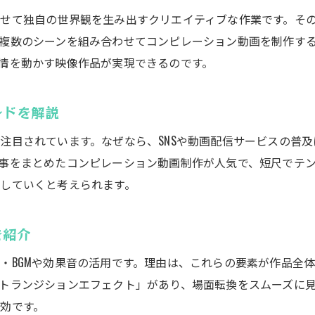
動画編集によるストーリー演出のアイデア集
せて独自の世界観を生み出すクリエイティブな作業です。そ
視聴者を惹きつけるコンピレーション動画の秘訣
複数のシーンを組み合わせてコンピレーション動画を制作す
情を動かす映像作品が実現できるのです。
初心者にもできる動画編集での作品まとめ方
動画編集が切り拓く新しい映像の融合体験
ンドを解説
映像編集を始めるなら知っておきたい基礎知識
動画編集初心者が押さえるべき基本用語と概念
注目されています。なぜなら、SNSや動画配信サービスの普
編集ソフト選びで迷わないためのポイント紹介
事をまとめたコンピレーション動画制作が人気で、短尺でテ
していくと考えられます。
動画編集作業の流れと効率アップのコツ
失敗しない動画編集のための注意点を解説
を紹介
動画編集を学ぶ上で役立つ情報源の活用法
編集スキル習得を加速させる学び方の工夫
・BGMや効果音の活用です。理由は、これらの要素が作品全
トランジションエフェクト」があり、場面転換をスムーズに
コンピレーション動画制作で磨く編集スキル
効です。
動画編集で際立つコンピレーションの演出技法