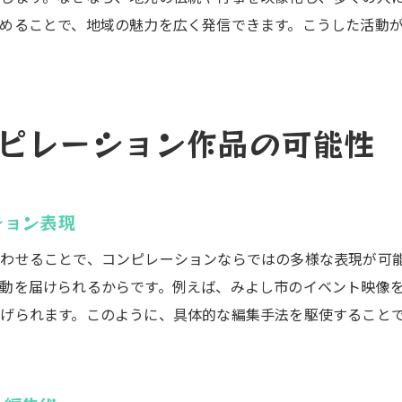
めることで、地域の魅力を広く発信できます。こうした活動
動画編集が活きる地元イベントでの応用例
みよし市内で人気の動画編集プロジェクト事例
地域で役立つ動画編集ワークショップの魅力
動画編集を使った地域PRの具体的な方法
ピレーション作品の可能性
実践を通して身につく動画編集ノウハウ
動画編集による新規企画のアイデア発掘法
クリエイティブ活動に役立つ編集のコツ
ション表現
動画編集で表現力を高めるための工夫
わせることで、コンピレーションならではの多様な表現が可
創造力を引き出す動画編集のアイデア術
動を届けられるからです。例えば、みよし市のイベント映像
編集作業を楽しむための工夫とポイント
げられます。このように、具体的な編集手法を駆使すること
動画編集による自己表現の可能性を探求
クリエイター視点で磨く動画編集技術