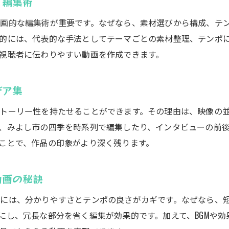
く編集術
動画編集がもたらす活動の幅広がる事例
動画編集で叶える新たな表現と地域の魅力
画的な編集術が重要です。なぜなら、素材選びから構成、テ
的には、代表的な手法としてテーマごとの素材整理、テンポに
動画編集で地域の魅力を伝える成功事例集
視聴者に伝わりやすい動画を作成できます。
新たな表現を生み出す動画編集のアイデア
地域資源を活かした動画編集の実践テクニック
デア集
動画編集がつなぐ人と地域の新しい形
みよし市ならではの動画編集活用アイデア
トーリー性を持たせることができます。その理由は、映像の
、みよし市の四季を時系列で編集したり、インタビューの前
動画編集で描く未来の地域クリエイティブ
ことで、作品の印象がより深く残ります。
動画の秘訣
には、分かりやすさとテンポの良さがカギです。なぜなら、
にし、冗長な部分を省く編集が効果的です。加えて、BGMや