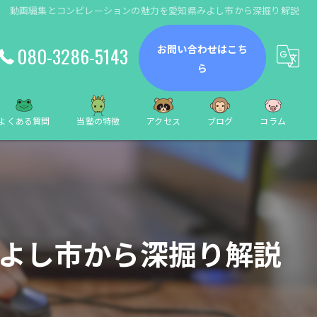
動画編集とコンピレーションの魅力を愛知県みよし市から深掘り解説
お問い合わせはこち
080-3286-5143
ら
よくある質問
当塾の特徴
アクセス
ブログ
コラム
動画編集
数学
小学生
よし市から深掘り解説
中学生
個別