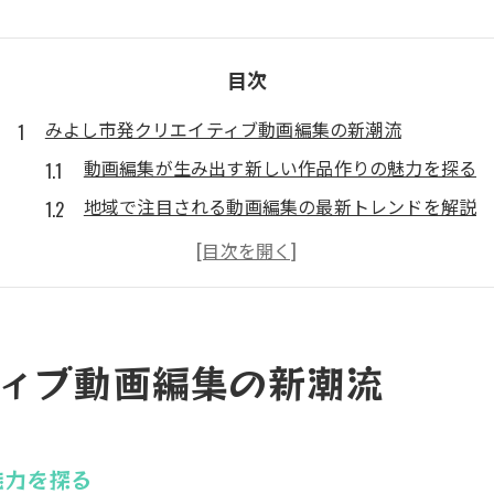
目次
みよし市発クリエイティブ動画編集の新潮流
動画編集が生み出す新しい作品作りの魅力を探る
地域で注目される動画編集の最新トレンドを解説
クリエイター必見の動画編集ポイントを紹介
動画編集を通じて広がるクリエイティブな発想法
みよし市で始める動画編集の第一歩とヒント
動画編集が地域文化に与える影響を考察
ィブ動画編集の新潮流
動画編集が広げるコンピレーション作品の可能性
動画編集で実現する多彩なコンピレーション表現
魅力を探る
コンピレーション動画制作を成功へ導く編集術