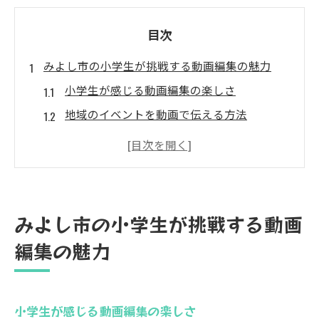
目次
みよし市の小学生が挑戦する動画編集の魅力
小学生が感じる動画編集の楽しさ
地域のイベントを動画で伝える方法
創造力を養う動画制作のメリット
みよし市での動画編集の実例紹介
身近な風景を動画で表現しよう
仲間と一緒に動画を作る楽しさ
みよし市の小学生が挑戦する動画
初心者必見！動画編集を始めるための基本ステ
編集の魅力
ップ
簡単に始める編集ソフトの選び方
撮影した素材の整理と活用法
小学生が感じる動画編集の楽しさ