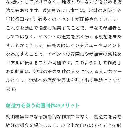
な記録としてだけでなく、地域とのつながりを深める方
カット編集の基本をマスターしよう
法でもあります。愛知県みよし市では、地域のお祭りや
学校行事など、数多くのイベントが開催されています。
動画にテキストを入れる方法
これらを動画で撮影し編集することで、単なる参加者と
効果的なトランジションの使い方
してではなく、イベントの魅力を広く伝える役割を果た
音声とBGMのミキシング技術
すことができます。編集の際にインタビューやコメント
エフェクトを使って動画を彩る方法
を追加することで、イベントの雰囲気や参加者の感想を
視聴者を引き込む編集のコツ
リアルに伝えることが可能です。このようにして作成さ
動画編集で日常を記録する楽しさを体感しよう
れた動画は、地域の魅力を他の人々に伝える大切なツー
日常の何気ない瞬間を切り取る
ルとなり、地域への理解や興味を引き出す手助けとなり
ます。
家族や友人との思い出を動画で残す
ペットの成長を定期的に記録しよう
創造力を養う動画制作のメリット
学校での活動を動画で振り返る
動画編集は単なる技術的な作業ではなく、創造力を育む
季節ごとの変化を動画で表現
絶好の機会を提供します。小学生が自らのアイデアを形
未来の自分にメッセージを残す方法