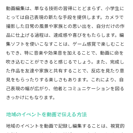
基本的な編集テクニックを学ぼう
動画編集は、単なる技術の習得にとどまらず、小学生に
音楽と効果音の効果的な使い方
とっては自己表現の新たな手段を提供します。カメラで
初めての動画完成までの流れ
撮影した日常の風景や家族との思い出を、自分だけの作
編集後の動画を共有する方法
品に仕上げる過程は、達成感や喜びをもたらします。編
集ソフトを使いこなすことは、ゲーム感覚で楽しむこと
愛知県みよし市で活用できる動画編集ツールと
もでき、特に音楽や効果音を加えることで、動画に命を
リソース
吹き込むことができると感じるでしょう。また、完成し
無料で使える動画編集ソフトの紹介
た作品を友達や家族と共有することで、反応を見たり意
地元の図書館で利用できる編集設備
見をもらったりする楽しさもあります。これにより、自
みよし市のワークショップ情報
己表現の幅が広がり、他者とコミュニケーションを図る
初心者向けオンライン講座の活用法
きっかけにもなります。
動画編集に役立つ書籍と資料
地域のイベントを動画で伝える方法
地元イベントの撮影機会を活かす
小学生でも簡単に取り組める動画編集の基本技
地域のイベントを動画で記録し編集することは、視覚的
術