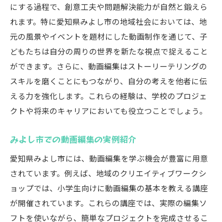
にする過程で、創意工夫や問題解決能力が自然と鍛えら
みよし市のサポートを受けて動画編集を始めよ
れます。特に愛知県みよし市の地域社会においては、地
う
元の風景やイベントを題材にした動画制作を通じて、子
地元のサポート団体の紹介
どもたちは自分の周りの世界を新たな視点で捉えること
動画編集に役立つ地域のイベント
ができます。さらに、動画編集はストーリーテリングの
親子で参加できるワークショップ
スキルを磨くことにもつながり、自分の考えを他者に伝
える力を強化します。これらの経験は、学校のプロジェ
みよし市の学校での動画編集授業
クトや将来のキャリアにおいても役立つことでしょう。
地域の協力で作品を発表しよう
地元企業とのコラボレーション事例
みよし市での動画編集の実例紹介
創造力を育む動画編集の第一歩を踏み出そう
愛知県みよし市には、動画編集を学ぶ機会が豊富に用意
クリエイティブな発想を動画で表現
されています。例えば、地域のクリエイティブワークシ
自分のアイデアを形にする喜び
ョップでは、小学生向けに動画編集の基本を教える講座
動画編集がもたらす新しい視点
が開催されています。これらの講座では、実際の編集ソ
試行錯誤を楽しむプロセス
フトを使いながら、簡単なプロジェクトを完成させるこ