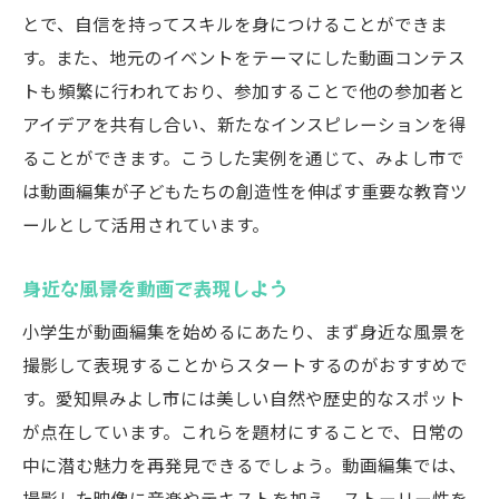
動画を通じて成長する自分を発見
とで、自信を持ってスキルを身につけることができま
す。また、地元のイベントをテーマにした動画コンテス
未来の自分に向けた作品を作ろう
トも頻繁に行われており、参加することで他の参加者と
未来のクリエイターを育てる動画編集の始め方
アイデアを共有し合い、新たなインスピレーションを得
動画編集が広げる職業の選択肢
ることができます。こうした実例を通じて、みよし市で
小学生から始めるクリエイターへの道
は動画編集が子どもたちの創造性を伸ばす重要な教育ツ
動画コンペティションに参加しよう
ールとして活用されています。
地域のプロと繋がるチャンス
未来を見据えたスキルを磨く
身近な風景を動画で表現しよう
夢を叶えるための第一歩
小学生が動画編集を始めるにあたり、まず身近な風景を
撮影して表現することからスタートするのがおすすめで
す。愛知県みよし市には美しい自然や歴史的なスポット
が点在しています。これらを題材にすることで、日常の
中に潜む魅力を再発見できるでしょう。動画編集では、
撮影した映像に音楽やテキストを加え、ストーリー性を