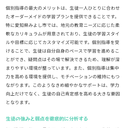
親近感を持って接することができる指導者
個別指導の最大のメリットは、生徒一人ひとりに合わせ
地域特有の学習ニーズに対応
たオーダーメイドの学習プランを提供できることです。
地域社会との連携で安心感を提供
特に愛知県みよし市では、地元の教育ニーズに応じた柔
生徒と講師の距離が近い個別指導
軟なカリキュラムが用意されており、生徒の学習スタイ
ルや目標に応じてカスタマイズ可能です。個別指導を受
個別指導のカスタマイズ授業で学力向上
けることで、生徒は自分自身のペースで学習を進めるこ
個別のニーズに応じた柔軟なカリキュラム
とができ、疑問点はその場で解決できるため、理解が深
進捗に合わせた授業内容の調整
まりやすい環境が整っています。また、個別指導は集中
個々の目標に基づいた学習プラン
力を高める環境を提供し、モチベーションの維持にもつ
生徒の興味を引き出す授業展開
ながります。このようなきめ細やかなサポートは、学力
個別指導で最大限の成果を引き出す方法
向上だけでなく、生徒の自己肯定感を高める大きな要因
学力向上に直結するカスタマイズ授業
となります。
講師の経験が重要！個別指導選びのポイント
生徒の強みと弱点を徹底的に分析する
経験豊富な講師がもたらす安心感