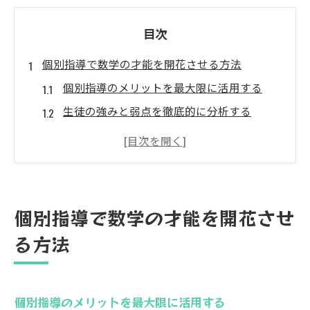
目次
個別指導で数学の才能を開花させる方法
個別指導のメリットを最大限に活用する
生徒の強みと弱点を徹底的に分析する
個別指導の効果を実感するためのプロセス
長所を伸ばし短所を補う学習戦略
定期的なフィードバックで進捗を確認
目標設定と達成のための具体的なアプロー
個別指導で数学の才能を開花させ
チ
る方法
地域密着型の個別指導が選ばれる理由
地域密着型の指導における利点
地元の教育環境を熟知した指導
個別指導のメリットを最大限に活用する