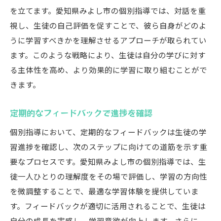
を立てます。愛知県みよし市の個別指導では、対話を重
生徒一人ひとりに合わせた個別指導の効果
視し、生徒の自己評価を促すことで、彼ら自身がどのよ
個別対応で生徒のモチベーションを引き出
うに学習すべきかを理解させるアプローチが取られてい
す
ます。このような戦略により、生徒は自分の学びに対す
学習スタイルに合わせた効率的な指導
る主体性を高め、より効果的に学習に取り組むことがで
一人ひとりの成長を促すフィードバック
きます。
持続的な学力向上を支えるサポート
生徒の自立心を育む指導方法
定期的なフィードバックで進捗を確認
個別指導がもたらす学習効果の実例
個別指導において、定期的なフィードバックは生徒の学
習進捗を確認し、次のステップに向けての道筋を示す重
要なプロセスです。愛知県みよし市の個別指導では、生
徒一人ひとりの理解度をその場で評価し、学習の方向性
を微調整することで、最適な学習体験を提供していま
す。フィードバックが適切に活用されることで、生徒は
自分の成長を実感し、学習意欲が向上します。さらに、