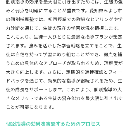
個別指導の効果を最大限に引き出すためには、生徒の強
実績ある講師の選び方
みと弱点を明確にすることが重要です。愛知県みよし市
講師の指導スタイルに注目
の個別指導塾では、初回授業での詳細なヒアリングや学
コミュニケーション能力の高い講師
力診断を通じて、生徒の現在の学習状況を把握します。
生徒の可能性を引き出す講師の資質
これにより、生徒一人ひとりに最適な指導プランが策定
講師と生徒の相性の重要性
されます。強みを活かした学習戦略を立てることで、生
個別指導で数学の苦手を克服する秘訣
徒は自信を持って学習に取り組むことができ、弱点を補
苦手分野を克服するための効果的アプロー
うための具体的なアプローチが取られるため、理解度が
チ
大きく向上します。さらに、定期的な進捗確認とフィー
ドバックを通じて、効果的な指導が継続されるため、生
理解を深めるための反復練習
徒の成長をサポートします。これにより、個別指導の大
数学的思考を養うための問題解決型授業
きなメリットである生徒の潜在能力を最大限に引き出す
苦手意識を解消するメンタルサポート
ことが可能になります。
個別の学習スタイルに合わせた指導
成功体験を積み重ねることで得られる自信
個別指導の効果を実感するためのプロセス
愛知県みよし市の個別指導で自信を育む