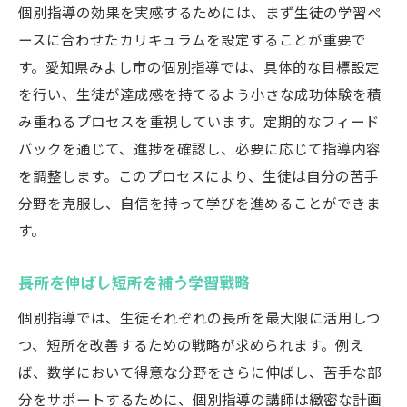
個別指導の効果を実感するためには、まず生徒の学習ペ
みよし市における個別指導の特長
ースに合わせたカリキュラムを設定することが重要で
地域に根ざした教育で得られる自信
す。愛知県みよし市の個別指導では、具体的な目標設定
個性を尊重する教育アプローチ
を行い、生徒が達成感を持てるよう小さな成功体験を積
み重ねるプロセスを重視しています。定期的なフィード
生徒に寄り添う温かい指導
バックを通じて、進捗を確認し、必要に応じて指導内容
成功経験を通じた自信の獲得
を調整します。このプロセスにより、生徒は自分の苦手
地元教育の強みを活かした学習環境
分野を克服し、自信を持って学びを進めることができま
柔軟なカリキュラムが可能な個別指導の魅力
す。
個別の学習進度に応じた授業設計
興味を引く柔軟な教材選び
長所を伸ばし短所を補う学習戦略
長期的な目標達成を見据えた計画
個別指導では、生徒それぞれの長所を最大限に活用しつ
生徒のペースに合わせた授業進行
つ、短所を改善するための戦略が求められます。例え
多様な教材を活用した豊富な学習体験
ば、数学において得意な分野をさらに伸ばし、苦手な部
分をサポートするために、個別指導の講師は緻密な計画
変化するニーズに即応できる指導