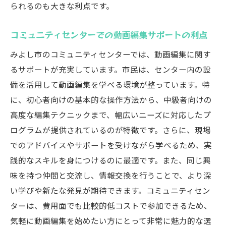
トの可能性
られるのも大きな利点です。
地域文化を活かした動画編集手法
コミュニティセンターでの動画編集サポートの利点
地元の専門家と連携するメリット
みよし市のコミュニティセンターでは、動画編集に関す
みよし市に特化した動画編集のトレンド
るサポートが充実しています。市民は、センター内の設
地域社会への貢献を考えた編集スタイル
備を活用して動画編集を学べる環境が整っています。特
愛知県みよし市で動画編集を学ぶ際の注意点と
に、初心者向けの基本的な操作方法から、中級者向けの
対策
高度な編集テクニックまで、幅広いニーズに対応したプ
初心者が陥りやすいミスとその防止策
ログラムが提供されているのが特徴です。さらに、現場
動画編集の効率を上げるための工夫
でのアドバイスやサポートを受けながら学べるため、実
学習を続けるためのモチベーション維持法
践的なスキルを身につけるのに最適です。また、同じ興
課題を克服するための実践的アドバイス
味を持つ仲間と交流し、情報交換を行うことで、より深
い学びや新たな発見が期待できます。コミュニティセン
地域特有の課題とその対処法
ターは、費用面でも比較的低コストで参加できるため、
動画編集における著作権の注意点
気軽に動画編集を始めたい方にとって非常に魅力的な選
動画編集の未来を創る！愛知県みよし市での学