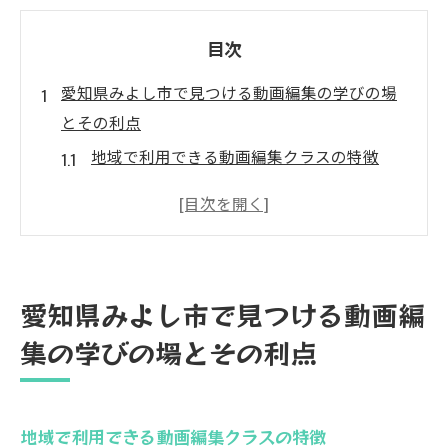
目次
愛知県みよし市で見つける動画編集の学びの場
とその利点
地域で利用できる動画編集クラスの特徴
みよし市におけるオンライン学習プラット
フォームの活用法
地域の専門家による動画編集ワークショッ
プ紹介
愛知県みよし市で見つける動画編
コミュニティセンターでの動画編集サポー
集の学びの場とその利点
トの利点
みよし市の図書館が提供するリソースを活
用する
地域で利用できる動画編集クラスの特徴
地域のイベントを通じて動画編集スキルを