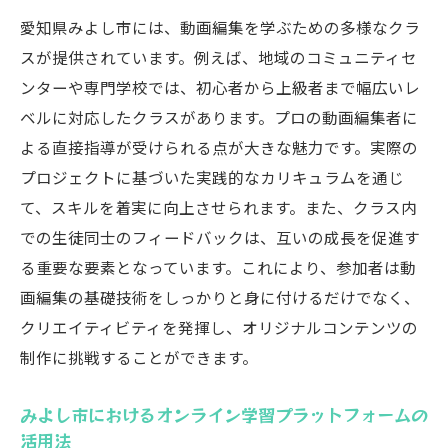
愛知県みよし市には、動画編集を学ぶための多様なクラ
磨く
スが提供されています。例えば、地域のコミュニティセ
初心者必見！愛知県みよし市で始める動画編集
ンターや専門学校では、初心者から上級者まで幅広いレ
の基礎
ベルに対応したクラスがあります。プロの動画編集者に
動画編集ソフトの基本操作を学ぶ
よる直接指導が受けられる点が大きな魅力です。実際の
初めてのプロジェクト制作のステップ
プロジェクトに基づいた実践的なカリキュラムを通じ
初級者向けの編集テクニックとその応用
て、スキルを着実に向上させられます。また、クラス内
動画編集に必要な基本的なスキルセット
での生徒同士のフィードバックは、互いの成長を促進す
みよし市の教室で学ぶ動画編集のエチケッ
る重要な要素となっています。これにより、参加者は動
ト
画編集の基礎技術をしっかりと身に付けるだけでなく、
独学で始める動画編集のためのヒント
クリエイティビティを発揮し、オリジナルコンテンツの
制作に挑戦することができます。
動画編集スキルを磨くための愛知県みよし市の
おすすめリソース
みよし市におけるオンライン学習プラットフォームの
地域の教育機関が提供するプログラム
活用法