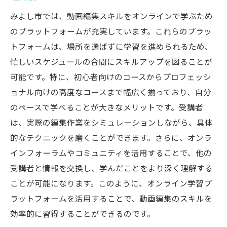
動画編集に役立つおすすめ書籍と教材
みよし市では、動画編集スキルをオンラインで学ぶため
地元の図書館で得られる無料リソース
のプラットフォームが充実しています。これらのプラッ
愛知県みよし市内の動画編集フォーラムと
トフォームは、場所を選ばずに学習を進められるため、
コミュニティ
忙しいスケジュールの合間にスキルアップを図ることが
最新の動画編集テクノロジーとその活用法
可能です。特に、初心者向けのコースからプロフェッシ
みよし市の動画編集スタジオ訪問記
ョナル向けの高度なコースまで幅広く揃っており、自分
動画編集のプロを目指す！愛知県みよし市での
のペースで学べることが大きなメリットです。受講者
ステップアップ方法
は、実際の編集作業をシミュレーションしながら、具体
的なテクニックを磨くことができます。さらに、オンラ
プロフェッショナル向け講座の活用法
インフォーラムやコミュニティを活用することで、他の
みよし市でのインターンシップの探し方
受講者と情報を交換し、学んだことをより深く理解する
仕事に役立つ動画編集の実践テクニック
ことが可能になります。このように、オンライン学習プ
ポートフォリオ作成のためのポイントとコ
ラットフォームを活用することで、動画編集のスキルを
ツ
効率的に習得することができるのです。
地元企業との共同プロジェクトへの参加