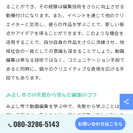
ることができ、その経験は編集技術をさらに向上させる
動機付けになります。また、イベントを通じて他のクリ
エイターと交流し、彼らの作品を学ぶことで、新しい視
点やアイデアを得ることができます。このような機会を
活用することで、自分自身の作品をさらに洗練させ、地
域社会の一員としての意識も深まることでしょう。動画
編集は単なる技術ではなく、コミュニケーション手段で
あると同時に、個々のクリエイティブな表現を広げる手
段でもあります。
みよし市での失敗から学んだ編集のコツ
みよし市で動画編集を学ぶ中で、失敗から学ぶことは非
常に重要です。多くの人が、初めて編集ソフトに触れる
080-3286-5143
際に、思うように編集が進まないことがあります。しか
お問い合わせはこちら
し、そのような経験から得られる教訓は、後々のスキル