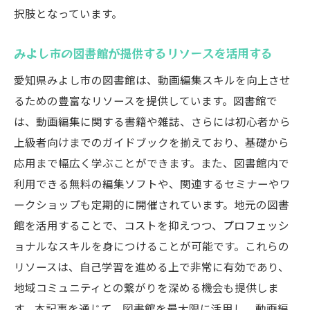
択肢となっています。
習の可能性
最新技術を取り入れた編集の可能性
みよし市の図書館が提供するリソースを活用する
みよし市が提供する未来志向の学習環境
愛知県みよし市の図書館は、動画編集スキルを向上させ
次世代の動画編集者育成のための取り組み
るための豊富なリソースを提供しています。図書館で
地域発信の動画制作への貢献方法
は、動画編集に関する書籍や雑誌、さらには初心者から
動画編集を通じた地域経済活性化の可能性
上級者向けまでのガイドブックを揃えており、基礎から
未来を見据えた動画編集のキャリアパス
応用まで幅広く学ぶことができます。また、図書館内で
利用できる無料の編集ソフトや、関連するセミナーやワ
ークショップも定期的に開催されています。地元の図書
館を活用することで、コストを抑えつつ、プロフェッシ
ョナルなスキルを身につけることが可能です。これらの
リソースは、自己学習を進める上で非常に有効であり、
地域コミュニティとの繋がりを深める機会も提供しま
す。本記事を通じて、図書館を最大限に活用し、動画編