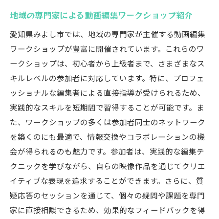
動画編集の新たなトレンドへの適応方法
地域の専門家による動画編集ワークショップ紹介
愛知県みよし市で学ぶ動画編集の成功体験と教
愛知県みよし市では、地域の専門家が主催する動画編集
訓
ワークショップが豊富に開催されています。これらのワ
成功した動画編集者のインタビュー
ークショップは、初心者から上級者まで、さまざまなス
学習過程で得られた貴重な教訓
キルレベルの参加者に対応しています。特に、プロフェ
ッショナルな編集者による直接指導が受けられるため、
地域イベントでの作品発表の体験談
実践的なスキルを短期間で習得することが可能です。ま
みよし市での失敗から学んだ編集のコツ
た、ワークショップの多くは参加者同士のネットワーク
動画編集を通じて得た自己成長の記録
を築くのにも最適で、情報交換やコラボレーションの機
成功事例から学ぶ動画編集のアプローチ
会が得られるのも魅力です。参加者は、実践的な編集テ
地域密着の動画編集勉強法を愛知県みよし市で
クニックを学びながら、自らの映像作品を通じてクリエ
探る
イティブな表現を追求することができます。さらに、質
地域住民とのネットワーク構築の重要性
疑応答のセッションを通じて、個々の疑問や課題を専門
みよし市でのコラボレーションプロジェク
家に直接相談できるため、効果的なフィードバックを得