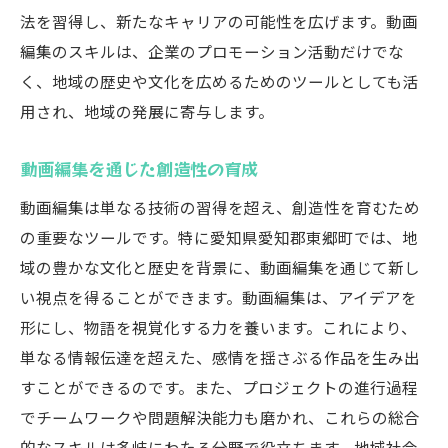
ョップ
法を習得し、新たなキャリアの可能性を広げます。動画
地域イベントでの動画編集の実践機会
編集のスキルは、企業のプロモーション活動だけでな
社会人参加型の教育プログラムの実施
く、地域の歴史や文化を広めるためのツールとしても活
用され、地域の発展に寄与します。
地域活性化を目的とした編集プロジェクト
東郷町における動画編集教育の未来を展望する
動画編集を通じた創造性の育成
次世代を担う人材育成の展望
動画編集は単なる技術の習得を超え、創造性を育むため
地域産業と連携した新たな教育モデル
の重要なツールです。特に愛知県愛知郡東郷町では、地
動画編集教育がもたらす地域の活性化
域の豊かな文化と歴史を背景に、動画編集を通じて新し
デジタル技術進化に応じた教育の最前線
い視点を得ることができます。動画編集は、アイデアを
持続可能な教育プログラムの確立
形にし、物語を視覚化する力を養います。これにより、
社会の変化に対応した教育の方向性
単なる情報伝達を超えた、感情を揺さぶる作品を生み出
すことができるのです。また、プロジェクトの進行過程
でチームワークや問題解決能力も磨かれ、これらの総合
的なスキルは多岐にわたる分野で役立ちます。地域社会