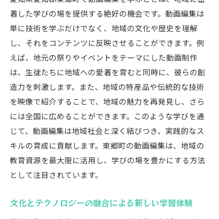
責任ある情報発信の重要性
着した学びの場を提供する絶好の機会です。動画編集は
教育現場でのモラル指導の具体例
単に技術を学ぶだけでなく、地域の文化や歴史を理解
テクノロジーと倫理のバランス
し、それをコンテンツに反映させることができます。例
動画編集におけるプライバシー保護
えば、地元の祭りやイベントをテーマにした動画制作
は、生徒たちに地域への愛着を育むと同時に、彼らの創
デジタル時代における情報処理と動画編集の関
造力を刺激します。また、地域の特産品や伝統的な技術
係
を映像で紹介することで、地域の魅力を再発見し、さら
情報の選別と編集技術の融合
には全国に広めることができます。このような学びを通
データの信頼性を保つための編集技法
じて、動画編集は地域社会と深く結びつき、実践的なス
情報過多の中での効率的な編集法
キルの育成に貢献します。東郷町の動画編集は、地域の
動画編集による情報の視覚化と伝達
教育資源を最大限に活用し、学びの場を豊かにする方法
情報処理能力を高める編集トレーニング
として注目されています。
動画編集がもたらす情報へのアクセスの多
文化とテクノロジーの融合による新しい学習体験
様化
動画編集を通じた社会貢献の方法とは