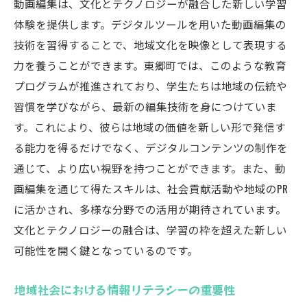
動画編集は、文化とテクノロジーが融合した新しい学習
地域の魅力を発信する動画コンテンツ制作
体験を提供します。デジタルツールを用いた動画編集の
技術を習得することで、地域文化を映像として表現する
社会問題を視覚化する動画ドキュメンタリ
力を養うことができます。東郷町では、このような教育
ー
プログラムが推進されており、学生たちは地域の伝統や
動画編集を活用した地域イベントの促進
習慣を学びながら、最新の編集技術を身につけていま
ボランティア活動と連携した動画制作
す。これにより、彼らは地域の価値を新しい形で発信す
環境問題への意識を高める映像作品
る能力を得るだけでなく、デジタルコンテンツの制作を
教育機関と連携した社会貢献プログラム
通じて、より広い視野を持つことができます。また、動
愛知県愛知郡東郷町の教育現場での動画編集活
画編集を通じて得たスキルは、社会貢献活動や地域のPR
用事例
に活かされ、多様な分野での活用が期待されています。
学校プロジェクトにおける動画編集の役割
文化とテクノロジーの融合は、学習の枠を超えた新しい
可能性を開く鍵となっているのです。
教育カリキュラムに組み込まれた動画制作
学生主体の動画コンテスト開催とその意義
地域社会における情報リテラシーの重要性
地域資源を活用した作品制作