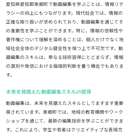
愛知県愛知郡東郷町で動画編集を学ぶことは、情報リテ
動画編集における共同作業の学び
ラシーの向上にもつながります。現代社会では、情報の
教育現場での最新技術導入事例
正確な取り扱いが求められており、動画編集を通じてそ
動画編集で身につけるべきモラルとは何か
の重要性を学ぶことができます。特に、情報の信頼性や
著作権と動画編集の関係性
著作権について理解を深めることは、個人だけでなく地
フェアユースの概念とその適用
域社会全体のデジタル健全性を保つ上で不可欠です。動
偏見を排除する編集の心構え
画編集のスキルは、単なる技術習得にとどまらず、情報
の選別や発信における倫理的判断を養う機会でもありま
他者への配慮を反映した編集技術
す。
情報の正確性を重視した編集
倫理的な物語づくりのテクニック
未来を見据えた動画編集スキルの習得
地域社会と連携した動画編集教育の可能性
動画編集は、未来を見据えたスキルとしてますます重要
地域企業との協働による教育プログラム
視されています。東郷町では、地域の教育機関やワーク
地元メディアとのパートナーシップ構築
ショップを通じて、最新の編集技術を学ぶことができま
地域文化をテーマにした動画編集ワークシ
す。これにより、学生や若者はクリエイティブな表現方