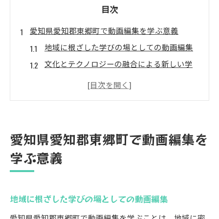
目次
愛知県愛知郡東郷町で動画編集を学ぶ意義
地域に根ざした学びの場としての動画編集
文化とテクノロジーの融合による新しい学
習体験
地域社会における情報リテラシーの重要性
未来を見据えた動画編集スキルの習得
動画編集を通じた創造性の育成
愛知県愛知郡東郷町で動画編集を
地域の歴史と文化を反映したコンテンツ制
学ぶ意義
作
動画編集技術とモラル教育の重要性を探る
デジタル時代におけるモラルの再定義
地域に根ざした学びの場としての動画編集
動画編集がもたらす倫理的課題
愛知県愛知郡東郷町で動画編集を学ぶことは、地域に密