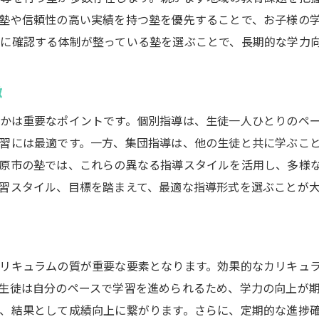
塾や信頼性の高い実績を持つ塾を優先することで、お子様の
田原市の塾と地域経済への貢献
に確認する体制が整っている塾を選ぶことで、長期的な学力
保護者が知っておくべき支払い方法の基礎
塾の支払い方法が未来の学びを支える理由
徴
柔軟な支払い方法が与える心理的安心感
継続学習を促す支払いプランの工夫
かは重要なポイントです。個別指導は、生徒一人ひとりのペ
習には最適です。一方、集団指導は、他の生徒と共に学ぶこ
塾と家庭の信頼関係を築くためのポイント
原市の塾では、これらの異なる指導スタイルを活用し、多様
経済的負担を軽減する方法とその効果
習スタイル、目標を踏まえて、最適な指導形式を選ぶことが
未来の教育投資を見据えた支払い選択
支払い方法と教育効果の関係性
地域密着型塾の魅力とその選び方のポイント
リキュラムの質が重要な要素となります。効果的なカリキュ
地域の教育環境に合った塾の探し方
生徒は自分のペースで学習を進められるため、学力の向上が
コミュニティとの連携で実現する教育支援
、結果として成績向上に繋がります。さらに、定期的な進捗
地域密着型塾の利点と挑戦