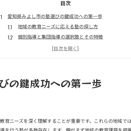
目次
愛知県みよし市の塾選びの鍵成功への第一歩
地域の教育ニーズに応える塾の探し方
個別指導と集団指導の選択肢とその特徴
塾のカリキュラムが成功に導く理由
保護者の声から見る塾選びのポイント
みよし市での塾選びで見落としがちな要素
学びの場としての塾の役割と重要性
びの鍵成功への第一歩
田原市の塾が提供する支払い方法の多様性に注目
月謝制から回数券まで、多様な支払いオプション
オンライン決済の導入で便利さ向上
奨学金制度と割引制度の活用法
教育ニーズを深く理解することが重要です。これらの地域で
予算に応じた塾選びの視点
導を行う塾が多数存在します。親がまず地域の教育課題を把