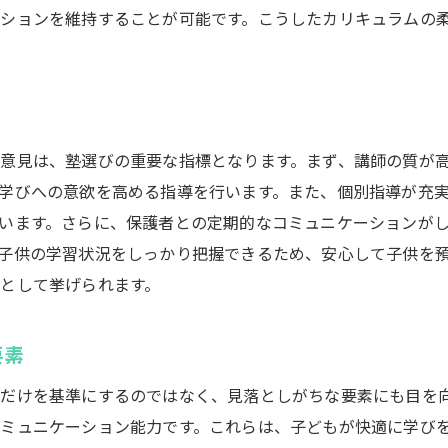
ションを維持することが可能です。こうしたカリキュラムの
地域社会と塾の共存共栄のために
地元の声を反映した塾選びの基準
地域との関わりが深い塾の特徴
みよし市での塾探し成功の秘訣は柔軟な支払いプラン
意見は、塾選びの重要な指標となります。まず、講師の質が
柔軟な支払いプランが選ばれる理由
学びへの意欲を高める指導を行います。また、個別指導が充
成功する塾選びのための親の心得
います。さらに、保護者との定期的なコミュニケーションが
みよし市の塾の支払い方法を比較
子供の学習状況をしっかり把握できるため、安心して子供を
支払いプランの自由度が学びに与える影響
として挙げられます。
塾選びの際に重視すべき支払い条件
地域特有の支払い方法のトレンド
要素
田原市の塾で見る支払い方法と教育投資の選択肢
だけを基準にするのではなく、見落としがちな要素にも目を
教育投資としての塾の重要性
ミュニケーション能力です。これらは、子どもが快適に学び