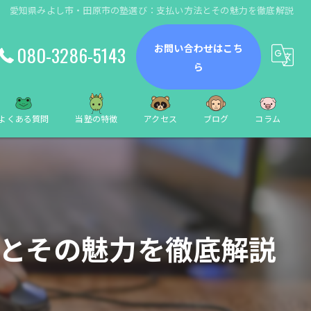
愛知県みよし市・田原市の塾選び：支払い方法とその魅力を徹底解説
お問い合わせはこち
080-3286-5143
ら
よくある質問
当塾の特徴
アクセス
ブログ
コラム
動画編集
数学
小学生
とその魅力を徹底解説
中学生
個別