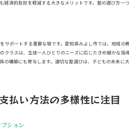
田原市の塾が提供する支払いプランの特徴
も経済的負担を軽減する大きなメリットです。塾の選び方一
将来を見据えた教育費用の計画
塾選びで失敗しないための支払い知識
田原市の教育文化と塾の役割
支払い方法から見る地域の教育の質
をサポートする重要な場です。愛知県みよし市では、地域の
塾選びで重要な支払い方法実際のケーススタディ
のクラスは、生徒一人ひとりのニーズに応じたきめ細かな指
係の構築にも寄与します。適切な塾選びは、子どもの未来に
実際の保護者の声に基づく支払い選択事例
異なる支払いプランを持つ塾の比較
支払い方法が学びに与える影響の実証
成功事例から学ぶ塾の選び方と支払い方法
支払い方法の多様性に注目
支払い方法にまつわるトラブル事例と対策
保護者の経験から見る適切な支払い方法の選択
愛知県みよし市・田原市で最適な塾を見つけるための指南
オプション