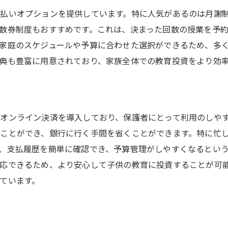
地域に根差した塾の選び方のコツ
払いオプションを提供しています。特に人気があるのは月謝
塾選びで重視すべき教育方針と支払い条件
数券制度もおすすめです。これは、決まった回数の授業を予
みよし市・田原市の塾の特性とその活用法
家庭のスケジュールや予算に合わせた選択ができるため、多
最適な塾を見つけるためのリサーチ方法
典も豊富に用意されており、家族全体での教育投資をより効
塾選びの成功を導く親子の関わり方
地域内外の塾を視野に入れた選び方
オンライン決済を導入しており、保護者にとって利用のしや
ことができ、銀行に行く手間を省くことができます。特に忙
、支払履歴を簡単に確認でき、予算管理がしやすくなるとい
応できるため、より安心して子供の教育に投資することが可
ています。