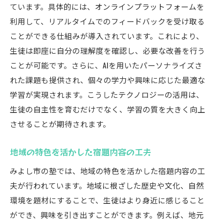
ています。具体的には、オンラインプラットフォームを
効果的なフィードバックの提供
利用して、リアルタイムでのフィードバックを受け取る
自律学習を促す宿題の実践法
ことができる仕組みが導入されています。これにより、
学習効率を劇的に上げる宿題の工夫
生徒は即座に自分の理解度を確認し、必要な改善を行う
ことが可能です。さらに、AIを用いたパーソナライズさ
生徒の理解度を深めるための宿題
れた課題も提供され、個々の学力や興味に応じた最適な
反復学習の重要性とその方法
学習が実現されます。こうしたテクノロジーの活用は、
データ分析を利用した宿題の最適化
生徒の自主性を育むだけでなく、学習の質を大きく向上
みよし市の塾が宿題に求める学生一人ひとりの
させることが期待されます。
成長
個人の成長に焦点を当てた宿題の意義
地域の特色を活かした宿題内容の工夫
成長の過程を見守る宿題の在り方
みよし市の塾では、地域の特色を活かした宿題内容の工
フィードバックを活用した成長促進法
夫が行われています。地域に根ざした歴史や文化、自然
生徒の自信を育む宿題の価値
環境を題材にすることで、生徒はより身近に感じること
成長段階に応じた宿題のアプローチ
ができ、興味を引き出すことができます。例えば、地元