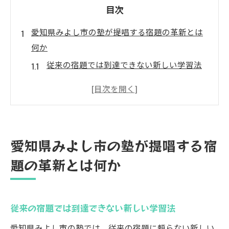
目次
愛知県みよし市の塾が提唱する宿題の革新とは
何か
従来の宿題では到達できない新しい学習法
生徒の主体性を引き出す宿題のアプローチ
テクノロジーを活用した革新的な宿題の形
地域の特色を活かした宿題内容の工夫
宿題がもたらす学習効果の再評価
愛知県みよし市の塾が提唱する宿
個別ニーズに応じた宿題のカスタマイズ
題の革新とは何か
塾での宿題が生徒の学習意欲を引き出す新しい
鍵
学習意欲向上のためのモチベーション戦略
従来の宿題では到達できない新しい学習法
宿題がもたらす自己効力感の育成
愛知県みよし市の塾では、従来の宿題に頼らない新しい