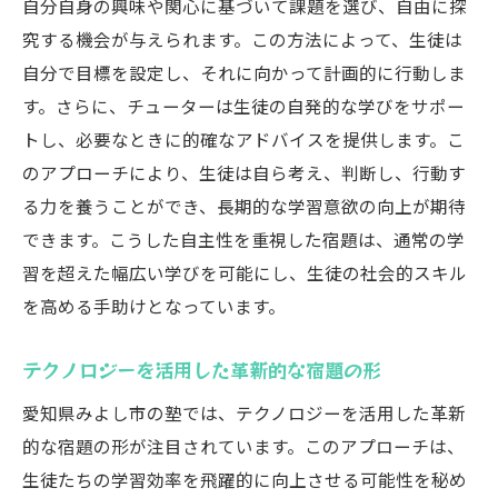
自分自身の興味や関心に基づいて課題を選び、自由に探
予測不能な展開が学びの刺激に
究する機会が与えられます。この方法によって、生徒は
宿題が生み出す日常の中の特別なひととき
自分で目標を設定し、それに向かって計画的に行動しま
学習と生活をつなぐ宿題の役割
す。さらに、チューターは生徒の自発的な学びをサポー
宿題を通じて生まれる日常の変化
トし、必要なときに的確なアドバイスを提供します。こ
生徒と家庭を結ぶ宿題の力
のアプローチにより、生徒は自ら考え、判断し、行動す
愛知県みよし市の塾が導入する宿題の新戦略
る力を養うことができ、長期的な学習意欲の向上が期待
新戦略で目指す生徒の成績向上
できます。こうした自主性を重視した宿題は、通常の学
習を超えた幅広い学びを可能にし、生徒の社会的スキル
多面的なアプローチを採用した宿題
を高める手助けとなっています。
地域社会と連携した宿題の効果
生徒の多様なバックグラウンドを考慮した
テクノロジーを活用した革新的な宿題の形
宿題
愛知県みよし市の塾では、テクノロジーを活用した革新
宿題評価の新たな基準の策定
的な宿題の形が注目されています。このアプローチは、
デジタルツールが変える宿題の未来
生徒たちの学習効率を飛躍的に向上させる可能性を秘め
塾の宿題が学習効果を高めるための新提案