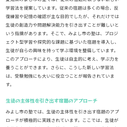
生徒の興味を引く宿題の展開法
学習法を提案しています。従来の宿題は多くの場合、反
協働学習を促進する宿題の役割
復練習や記憶の確認が主な目的でしたが、それだけでは
目標設定が学習意欲に与える影響
生徒の創造力や問題解決能力を引き出すことが難しいと
生徒の声を反映した宿題作成
いう指摘があります。そこで、みよし市の塾は、プロジ
ェクト型学習や探究的な課題に基づいた宿題を導入し、
みよし市の塾が宿題に込めた創造性の秘密
生徒が自らの興味を持って学ぶ環境を整備しています。
創造力を鍛えるための宿題設計
このアプローチにより、生徒は自主的に考え、学ぶ力を
多様な表現方法を取り入れた宿題
養うことができます。さらに、こうした新しい学習法
問題解決能力を高めるための実践課題
は、受験勉強にも大いに役立つことが報告されていま
アートと科学を融合させた学習
す。
生徒の個性を尊重する宿題の在り方
生徒の主体性を引き出す宿題のアプローチ
未来の可能性を広げる宿題の工夫
塾の宿題が日常のルーチンを超える瞬間とは
みよし市の塾では、生徒の主体性を引き出す宿題のアプ
単調さを打破する宿題のタイミング
ローチが積極的に実践されています。ここでは、生徒が