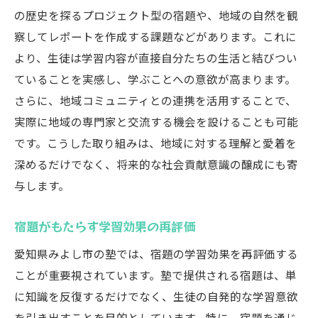
の歴史を探るプロジェクト型の宿題や、地域の自然を観
長期的な成長を見据えた宿題の計画
察してレポートを作成する課題などがあります。これに
塾が提案する宿題の新アプローチで未来を拓く
より、生徒は学習内容が直接自分たちの生活と結びつい
未来を創造する宿題の挑戦
ていることを実感し、学ぶことへの意欲が高まります。
次世代を担う学生のための宿題設計
さらに、地域コミュニティとの連携を活用することで、
創造的思考を奨励する宿題の試み
実際に地域の専門家と交流する機会を設けることも可能
継続的な学びを支える宿題の力
です。こうした取り組みは、地域に対する理解と愛着を
未来社会に貢献する人材育成の宿題
深めるだけでなく、将来的な社会貢献意識の醸成にも寄
宿題が築く持続可能な学習環境
与します。
宿題がもたらす学習効果の再評価
愛知県みよし市の塾では、宿題の学習効果を再評価する
ことが重要視されています。塾で提供される宿題は、単
に知識を反復するだけでなく、生徒の自発的な学習意欲
を引き出すことを目的としています。特に、宿題を通じ